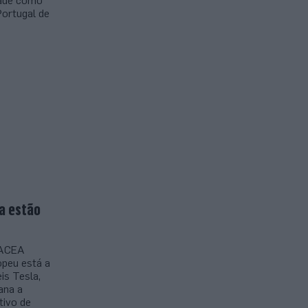
idade como
ortugal de
a estão
 ACEA
peu está a
is Tesla,
ana a
tivo de