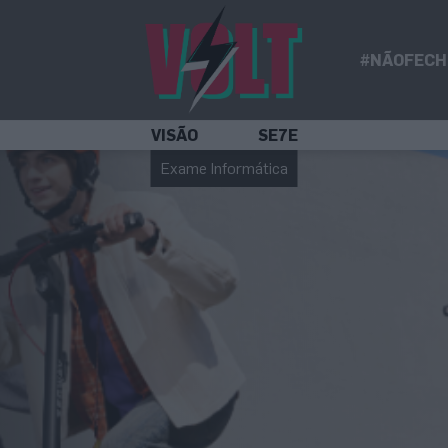
#NÃOFECH
VISÃO
SE7E
Exame Informática