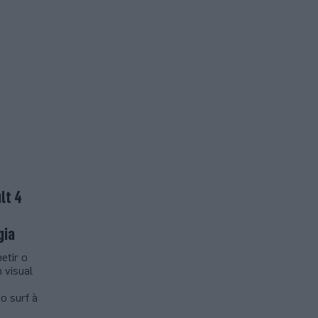
lt 4
gia
etir o
 visual
o surf à