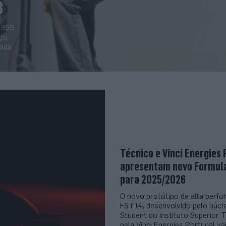
3
 399
ço,
çada
Técnico e Vinci Energies 
apresentam novo Formul
para 2025/2026
O novo protótipo de alta perf
FST14, desenvolvido pelo núcl
Student do Instituto Superior 
pela Vinci Energies Portugal va