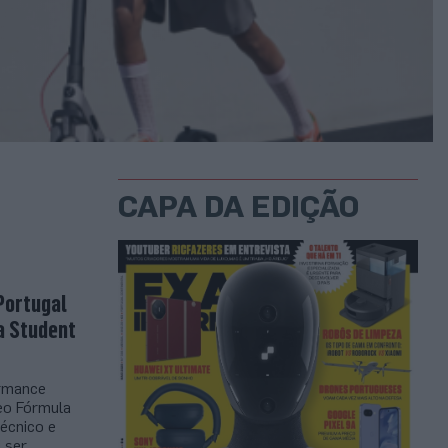
CAPA DA EDIÇÃO
Portugal
a Student
ormance
eo Fórmula
Técnico e
i ser