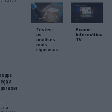
num único
Testes:
Exame
as
Informática
análises
TV
mais
rigorosas
s apps
heça a
 para ser
as
 para