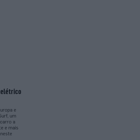
 elétrico
Europa e
Surf, um
 carro a
te e mais
 neste