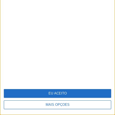
CARAS Decoração: 10 espreguiçadeiras para
aproveitar o bom tempo
Maria João Ruela reúne família na apresentação do
seu primeiro livro
EU ACEITO
MAIS OPÇÕES