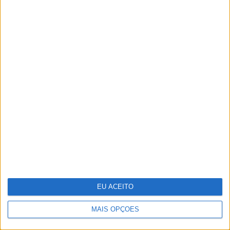
A VISÃO Se7e desta semana – edição 1743
EU ACEITO
MAIS OPÇÕES