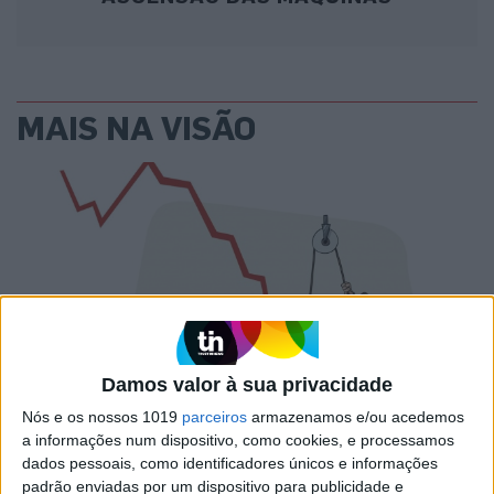
MAIS NA VISÃO
Damos valor à sua privacidade
PENSAR
Nós e os nossos 1019
parceiros
armazenamos e/ou acedemos
A Deloitte e a implosão do Ministério da Educação
a informações num dispositivo, como cookies, e processamos
dados pessoais, como identificadores únicos e informações
padrão enviadas por um dispositivo para publicidade e