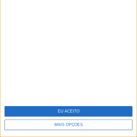
Ideia para uma escapada: Do Alqueva à
Ria Formosa, guiados pela água
EU ACEITO
MAIS OPÇÕES