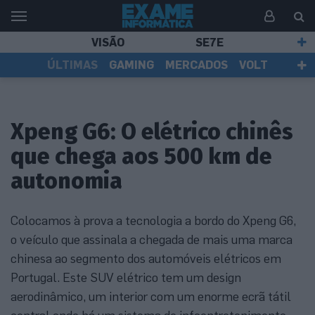
VISÃO
SE7E
ÚLTIMAS
GAMING
MERCADOS
VOLT
EI TV
TESTES
ASSINANTES
Xpeng G6: O elétrico chinês
que chega aos 500 km de
autonomia
Colocamos à prova a tecnologia a bordo do Xpeng G6,
o veículo que assinala a chegada de mais uma marca
chinesa ao segmento dos automóveis elétricos em
Portugal. Este SUV elétrico tem um design
aerodinâmico, um interior com um enorme ecrã tátil