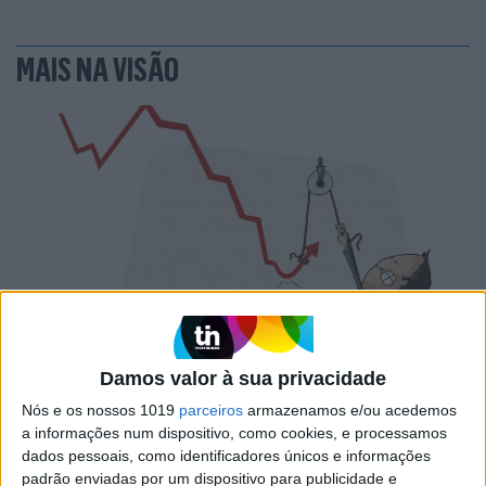
MAIS NA VISÃO
PENSAR
Damos valor à sua privacidade
A Deloitte e a implosão do Ministério da
Educação
Nós e os nossos 1019
parceiros
armazenamos e/ou acedemos
a informações num dispositivo, como cookies, e processamos
dados pessoais, como identificadores únicos e informações
padrão enviadas por um dispositivo para publicidade e