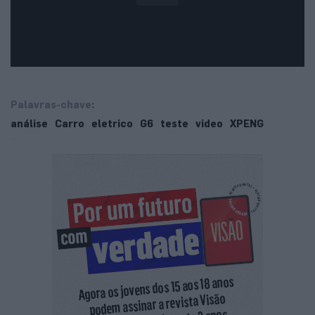
Palavras-chave:
análise
Carro
eletrico
G6
teste
video
XPENG