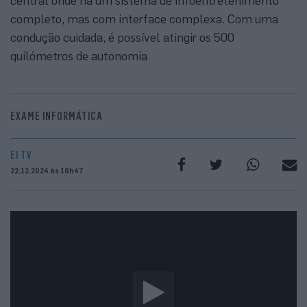
central onde há um sistema de infoentretenimento
completo, mas com interface complexa. Com uma
condução cuidada, é possível atingir os 500
quilómetros de autonomia
EXAME INFORMÁTICA
EI TV
22.12.2024 às 10h47