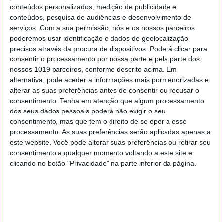
automóveis para lançamentos e testes. Paulo Pinheiro
conteúdos personalizados, medição de publicidade e
conteúdos, pesquisa de audiências e desenvolvimento de
faleceu em julho de 2024, deixando uma marca indelével
serviços.
Com a sua permissão, nós e os nossos parceiros
no panorama do automobilismo português.
poderemos usar identificação e dados de geolocalização
precisos através da procura de dispositivos. Poderá clicar para
consentir o processamento por nossa parte e pela parte dos
nossos 1019 parceiros, conforme descrito acima. Em
Palavras-chave:
alternativa, pode aceder a informações mais pormenorizadas e
C3
Carro do Ano
Citroen
Volante de Cristal
alterar as suas preferências antes de consentir ou recusar o
consentimento.
Tenha em atenção que algum processamento
dos seus dados pessoais poderá não exigir o seu
consentimento, mas que tem o direito de se opor a esse
RELACIONADOS
processamento. As suas preferências serão aplicadas apenas a
este website. Você pode alterar suas preferências ou retirar seu
consentimento a qualquer momento voltando a este site e
clicando no botão "Privacidade" na parte inferior da página.