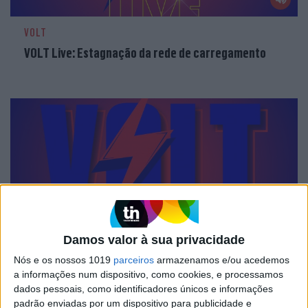
VOLT
VOLT Live: Estagnação da rede de carregamento
Damos valor à sua privacidade
VOLT
Nós e os nossos 1019
parceiros
armazenamos e/ou acedemos
VOLT Live: Máquinas industriais elétricas, a fábrica
a informações num dispositivo, como cookies, e processamos
de baterias em Portugal e a tecnologia do Audi Q6 e-
dados pessoais, como identificadores únicos e informações
tron
padrão enviadas por um dispositivo para publicidade e