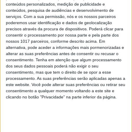
“Calle Málaga”: Carmen Maura põe a velhice nua e o
conteúdos personalizados, medição de publicidade e
cinema em sentido
conteúdos, pesquisa de audiências e desenvolvimento de
serviços.
Com a sua permissão, nós e os nossos parceiros
poderemos usar identificação e dados de geolocalização
precisos através da procura de dispositivos. Poderá clicar para
consentir o processamento por nossa parte e pela parte dos
nossos 1017 parceiros, conforme descrito acima. Em
alternativa, pode aceder a informações mais pormenorizadas e
alterar as suas preferências antes de consentir ou recusar o
consentimento.
Tenha em atenção que algum processamento
dos seus dados pessoais poderá não exigir o seu
consentimento, mas que tem o direito de se opor a esse
processamento. As suas preferências serão aplicadas apenas a
este website. Você pode alterar suas preferências ou retirar seu
consentimento a qualquer momento voltando a este site e
OPINIÃO
clicando no botão "Privacidade" na parte inferior da página.
Carta aberta: Hospitais para as Misericórdias:
pragmatismo ou obsessão ideológica?