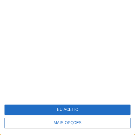
O futuro começou esta noite. Como foi preparado o
25 de Abril
EU ACEITO
MAIS OPÇÕES