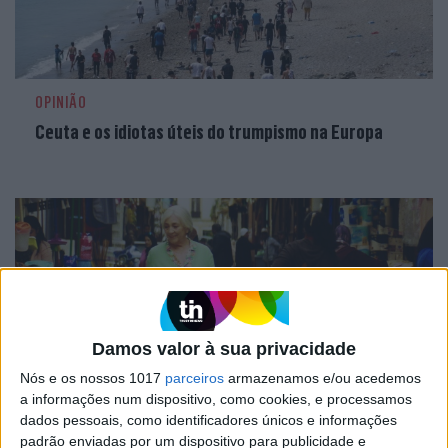
OPINIÃO
Ceuta e os idiotas úteis do trumpismo na Europa
Damos valor à sua privacidade
Nós e os nossos 1017
parceiros
armazenamos e/ou acedemos
a informações num dispositivo, como cookies, e processamos
dados pessoais, como identificadores únicos e informações
CULTURA
EXCLUSIVO
padrão enviadas por um dispositivo para publicidade e