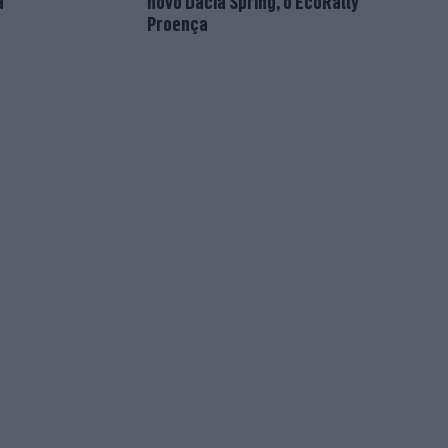
a
novo Dacia Spring, o EcoRally
Proença