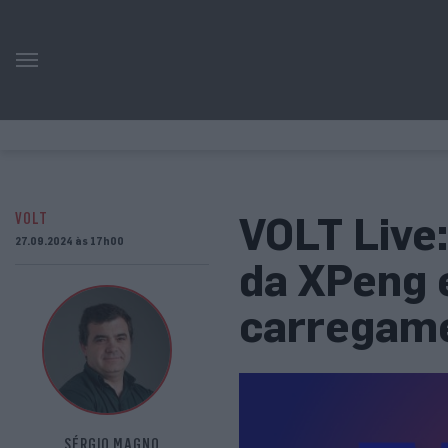
VOLT Live
VOLT
27.09.2024 às 17h00
da XPeng e
carregam
SÉRGIO MAGNO