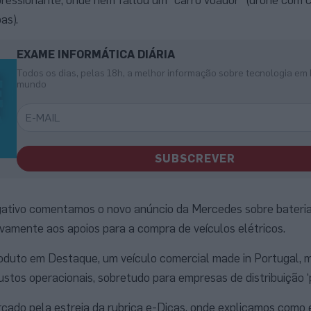
as).
EXAME INFORMÁTICA DIÁRIA
Todos os dias, pelas 18h, a melhor informação sobre tecnologia em 
mundo
SUBSCREVER
gativo comentamos o novo anúncio da Mercedes sobre baterias
ivamente aos apoios para a compra de veículos elétricos.
oduto em Destaque, um veículo comercial made in Portugal, 
stos operacionais, sobretudo para empresas de distribuição ‘p
arcado pela estreia da rubrica e-Dicas, onde explicamos como 