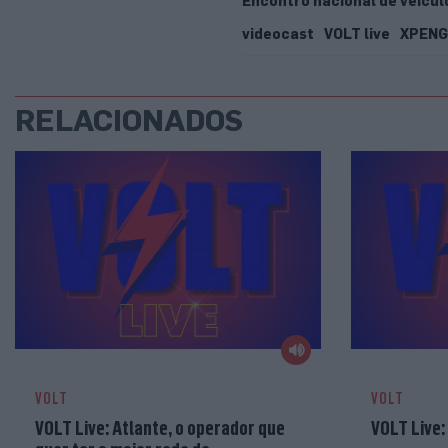
Encontro nacional de veícul
videocast
VOLT live
XPENG
RELACIONADOS
VOLT
VOLT
VOLT Live: Atlante, o operador que
VOLT Live: