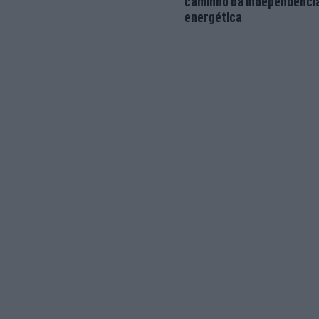
caminho da independênci
energética