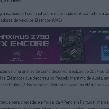
, o e-Dicas
grama/podcast semanal sobre mobilidade elétrica feito em pa
zadores de Veículos Elétricos (UVE).
 fazemos uma análise de como decorreu a edição de 2024 do 
los Elétricos), que decorreu no Passeio Marítimo de Algés, e
 ter batido vários recordes: visitantes, veículos elétricos, exp
estaque para chegada, em força, da XPeng em Portugal, marc
ressionante, onde nem faltou um “carro voador” (drone com 