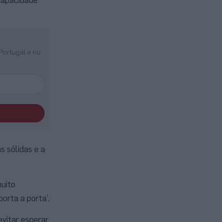
Portugal e no
 sólidas e a
muito
orta a porta’.
evitar esperar