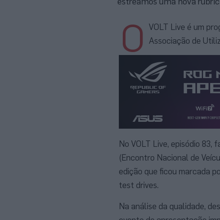
estreamos uma nova rubrica
O
VOLT Live é um pro
Associação de Utili
No VOLT Live, episódio 83,
(Encontro Nacional de Veícu
edição que ficou marcada por
test drives.
Na análise da qualidade, d
evento de apresentação imp