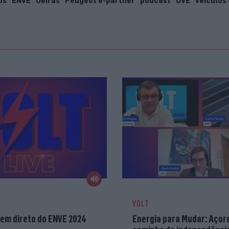
os
ENVE
Oeiras
Peugeot e-partner
podcast
UVE
veiculos 
VOLT
 em direto do ENVE 2024
Energia para Mudar: Açor