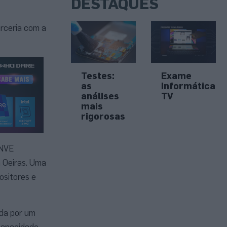
DESTAQUES
rceria com a
Testes:
Exame
as
Informática
análises
TV
mais
rigorosas
ENVE
m Oeiras. Uma
ositores e
ada por um
capacidade