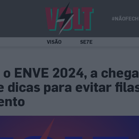
#NÃOFECH
VISÃO
SE7E
: o ENVE 2024, a cheg
 dicas para evitar fila
ento