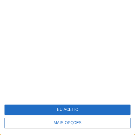
Parabéns, bicharada!
EU ACEITO
Repórter Júnior: Entrevista a Luísa Ducla Soares
MAIS OPÇÕES