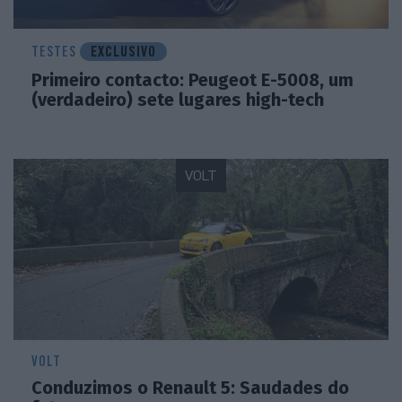
conseguir eliminar um dos únicos pontos fracos das
baterias LFP, já que esta química conhecida por ser
TESTES
EXCLUSIVO
melhor em praticamente tudo o resto: durabilidade,
Primeiro contacto: Peugeot E-5008, um
segurança, tolerância à temperatura, custo e
(verdadeiro) sete lugares high-tech
sustentabilidade (não utiliza níquel nem de cobalto).
VOLT
VOLT
Conduzimos o Renault 5: Saudades do