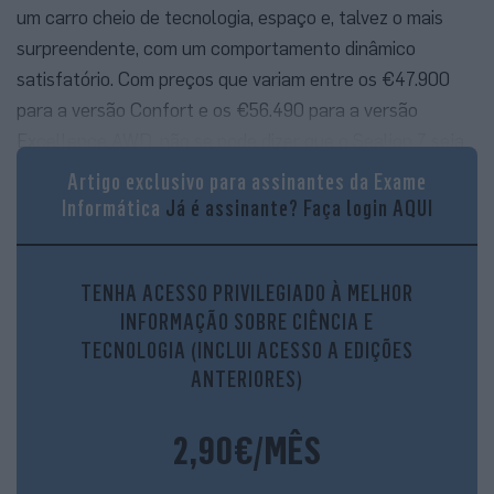
um carro cheio de tecnologia, espaço e, talvez o mais
surpreendente, com um comportamento dinâmico
satisfatório. Com preços que variam entre os €47.900
para a versão Confort e os €56.490 para a versão
Excellence AWD, não se pode dizer que o Sealion 7 seja
acessível. Mas tudo muda de figura quando comparamos
Artigo exclusivo para assinantes da Exame
este modelo com outros SUV desportivos com
Informática
Já é assinante?
Faça login AQUI
características similares.
TENHA ACESSO PRIVILEGIADO À MELHOR
INFORMAÇÃO SOBRE CIÊNCIA E
TECNOLOGIA (INCLUI ACESSO A EDIÇÕES
Bateria faz parte da carroçaria
ANTERIORES)
2,90€/MÊS
Durante a apresentação à imprensa, os responsáveis da
BYD foram muito insistentes a sublinhar a resistência à