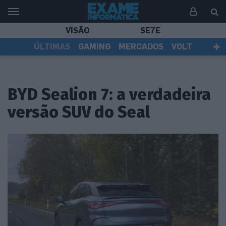
VISÃO
SE7E
ÚLTIMAS
GAMING
MERCADOS
VOLT
EI TV
TESTES
ASSINANTES
BYD Sealion 7: a verdadeira
versão SUV do Seal