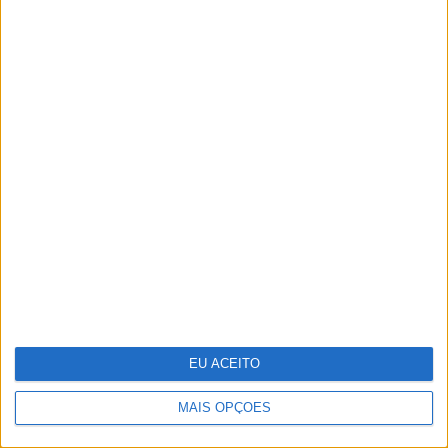
Vencedores e vencidos do 25 de Abril na
VISÃO História
EU ACEITO
O futuro da energia é agora
MAIS OPÇÕES