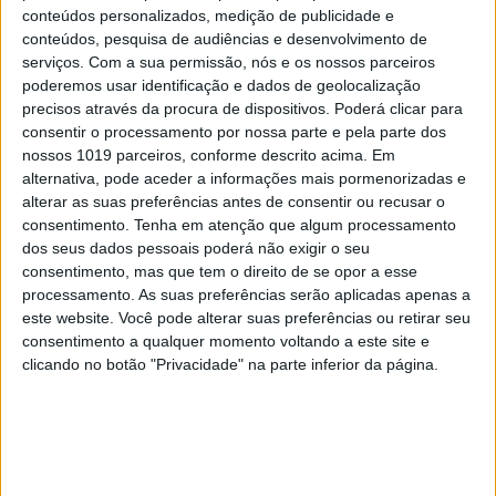
conteúdos personalizados, medição de publicidade e
conteúdos, pesquisa de audiências e desenvolvimento de
serviços.
Com a sua permissão, nós e os nossos parceiros
OPINIÃO
poderemos usar identificação e dados de geolocalização
precisos através da procura de dispositivos. Poderá clicar para
O país que fotografamos nas férias e
consentir o processamento por nossa parte e pela parte dos
esquecemos no resto do ano
nossos 1019 parceiros, conforme descrito acima. Em
alternativa, pode aceder a informações mais pormenorizadas e
alterar as suas preferências antes de consentir ou recusar o
consentimento.
Tenha em atenção que algum processamento
dos seus dados pessoais poderá não exigir o seu
consentimento, mas que tem o direito de se opor a esse
processamento. As suas preferências serão aplicadas apenas a
este website. Você pode alterar suas preferências ou retirar seu
consentimento a qualquer momento voltando a este site e
clicando no botão "Privacidade" na parte inferior da página.
OLHAR CRÍTICO
O Nobel disse o que ninguém quer ouvir