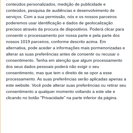
conteúdos personalizados, medição de publicidade e
conteúdos, pesquisa de audiências e desenvolvimento de
SIMBALINOS À SEXTA
serviços.
Com a sua permissão, nós e os nossos parceiros
Cartoon: Um Simbalino à Sexta, por José António
poderemos usar identificação e dados de geolocalização
precisos através da procura de dispositivos. Poderá clicar para
Fundo
consentir o processamento por nossa parte e pela parte dos
nossos 1019 parceiros, conforme descrito acima. Em
alternativa, pode aceder a informações mais pormenorizadas e
alterar as suas preferências antes de consentir ou recusar o
consentimento.
Tenha em atenção que algum processamento
dos seus dados pessoais poderá não exigir o seu
consentimento, mas que tem o direito de se opor a esse
processamento. As suas preferências serão aplicadas apenas a
este website. Você pode alterar suas preferências ou retirar seu
consentimento a qualquer momento voltando a este site e
clicando no botão "Privacidade" na parte inferior da página.
OPINIÃO
Entre a neutralidade carbónica e a expansão
energética