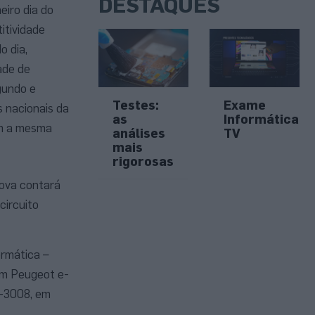
DESTAQUES
eiro dia do
itividade
o dia,
ade de
gundo e
Testes:
Exame
 nacionais da
as
Informática
om a mesma
análises
TV
mais
rigorosas
rova contará
circuito
ormática –
em Peugeot e-
e-3008, em