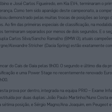
lbino e José Carlos Figueiredo, em Kia EV4, terminaram o prim
iderança. Como tem sido apanágio deste campeonato, a compet
icou demonstrado pelas muitas trocas de posições ao longo d
os. Ao fim das primeiras especiais de classificação, na modalid
iros terminaram separados por menos de dois segundos. E o se
dupla Carlos Silva/Sancho Ramalho (BMW i3), atuais campeões
orgne/Alexandre Stricher (Dacia Spring) estão exatamente c
ncar do Cais de Gaia pelas 9h00. O segundo e último dia da p
ssificação e uma Power Stage no recentemente renovado Euro
2h00.
sta prova por dentro, integrada na equipa PRIO – Exame Inf
stituída por duas duplas: João Paulo Martinho/Nuno Costa 
na sétima posição, e Sérgio Magno/Ana Joaquim, em Peugeot 