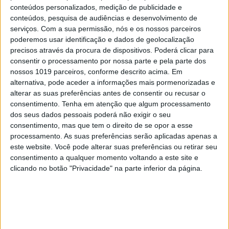
conteúdos personalizados, medição de publicidade e
conteúdos, pesquisa de audiências e desenvolvimento de
OPINIÃO
serviços.
Com a sua permissão, nós e os nossos parceiros
Abdominais "tradicionais" ou prancha? A
poderemos usar identificação e dados de geolocalização
explicação de um professor de Educação Física
precisos através da procura de dispositivos. Poderá clicar para
consentir o processamento por nossa parte e pela parte dos
nossos 1019 parceiros, conforme descrito acima. Em
alternativa, pode aceder a informações mais pormenorizadas e
alterar as suas preferências antes de consentir ou recusar o
consentimento.
Tenha em atenção que algum processamento
dos seus dados pessoais poderá não exigir o seu
consentimento, mas que tem o direito de se opor a esse
processamento. As suas preferências serão aplicadas apenas a
este website. Você pode alterar suas preferências ou retirar seu
consentimento a qualquer momento voltando a este site e
clicando no botão "Privacidade" na parte inferior da página.
FINANÇAS COM CABEÇA
Como funcionam os apoios para comprar casa
antes dos 35 anos