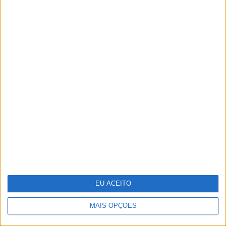
Margherita Missoni: “A moda tem de acompanhar o
ritmo das mulheres”
EU ACEITO
MAIS OPÇÕES