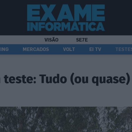
VISÃO
SE7E
ING
MERCADOS
VOLT
EI TV
TESTE
 teste: Tudo (ou quase)