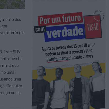
egmento dos
 uma
ova referência
V3. Este SUV
confortável e
nta. O que
como uma
do usando uma
aço. De outro
erença quase