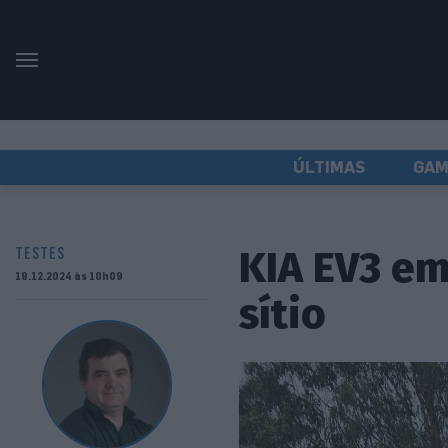
ÚLTIMAS
GAM
KIA EV3 em
TESTES
19.12.2024 às 10h09
sítio