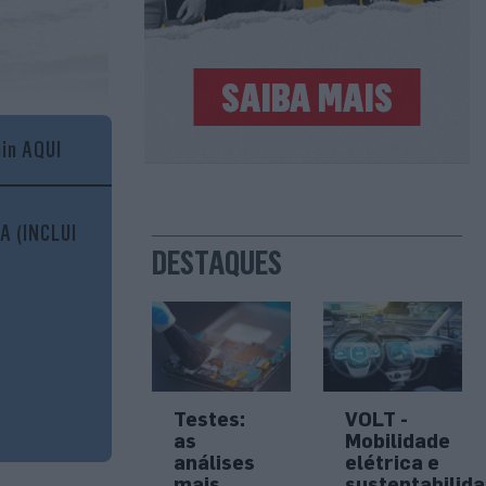
gin AQUI
A (INCLUI
DESTAQUES
Testes:
VOLT -
as
Mobilidade
análises
elétrica e
mais
sustentabilid