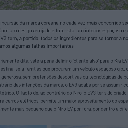
 incursão da marca coreana no cada vez mais concorrido s
om um design arrojado e futurista, um interior espaçoso e
3 tem, à partida, todos os ingredientes para se tornar a n
ámos algumas falhas importantes
riamente dita, vale a pena definir o ‘cliente alvo’ para o Kia E
estina-se a famílias que procuram um veículo espaçoso q.b., 
generosa, sem pretensões desportivas ou tecnológicas de po
ntrário das intenções da marca, o EV3 acaba por se assumir 
elétrico. O facto de, ao contrário do Niro, o EV3 ter sido cria
ara carros elétricos, permite um maior aproveitamento do esp
vamente mais pequeno que o Niro EV por fora, por dentro a dif