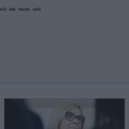
ev3
kia
teste
volt