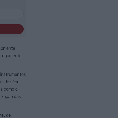
corrente
arregamento
 instrumentos
, de série,
es como o
mização das
nel de