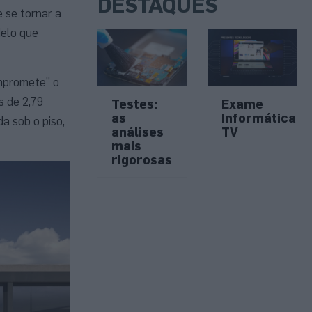
DESTAQUES
 se tornar a
delo que
mpromete” o
s de 2,79
Testes:
Exame
as
Informática
a sob o piso,
análises
TV
mais
rigorosas