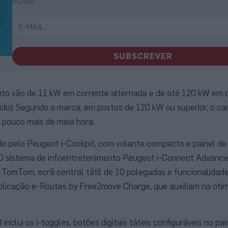
mundo
SUBSCREVER
to são de 11 kW em corrente alternada e de até 120 kW em 
ido). Segundo a marca, em postos de 120 kW ou superior, o c
 pouco mais de meia hora.
do pelo Peugeot i-Cockpit, com volante compacto e painel de
 O sistema de infoentretenimento Peugeot i-Connect Advanced
 TomTom, ecrã central tátil de 10 polegadas e funcionalidad
aplicação e-Routes by Free2move Charge, que auxiliam na oti
inclui os i-toggles, botões digitais táteis configuráveis no pai