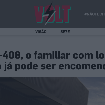
#NÃOFECH
VISÃO
SE7E
408, o familiar com l
o já pode ser encome