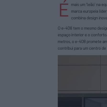
É
mais um ‘leão’ na e
marca europeia líde
combina design inova
O e-408 tem o mesmo desig
espaço interior e o confort
metros, o e-408 promete amp
contribui para um centro de