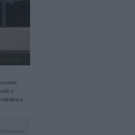
utonomia
undo o
rodinâmica
Portugal e no