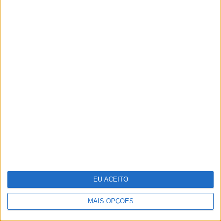
Os 125 segredos que já passaram pela
“Casa dos Segredos” em Portugal
EU ACEITO
MAIS OPÇÕES