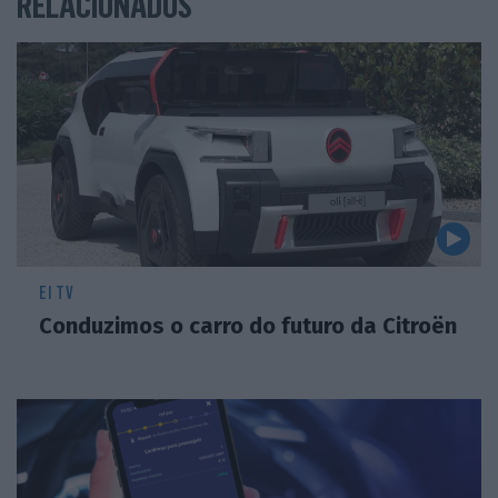
RELACIONADOS
solução prática – as cordas elásticas retêm melhor os
objetos maiores – e, simultaneamente, divertida. Demos
por nós a tentar acompanhar, nestas ‘cordas’, músicas
que ouvimos através do bom sistema de som do carro.
Outro exemplo: o seletor de ‘mudanças’ tem a formato
de uma manche de avião. Uma vez mais, adiciona o fator
‘fun’, sendo funcional. Ainda mais inovador é o sistema de
abertura das portas. Um género de apoio para a mão,
instalado sobre um dos altifalantes, que puxámos para
abrir a porta. No início estranhamos, mas rapidamente
EI TV
Conduzimos o carro do futuro da Citroën
percebemos que esta é uma solução ergonómica.