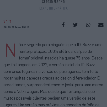
SÉRGIO MAGNO
EXAME INFORMÁTICA
VOLT
30.09.2024 às 19h12
N
ão é segredo para ninguém que a ID. Buzz é uma
reinterpretação, 100% elétrica, da ‘pão de
forma’ original, nascida há quase 75 anos. Desde
que foi lançada, em 2022, a versão inicial da ID. Buzz,
com cinco lugares na versão de passageiros, tem feito
rodar muitas cabeças graças ao design diferenciador. E,
acreditamos, surpreendentemente jovial para uma marca
como a Volkswagen. Mas desde que foi lançada, que
muitos possíveis clientes pediam uma versão de sete
lugares. Um versão mas próxima do conceito da ‘pão de