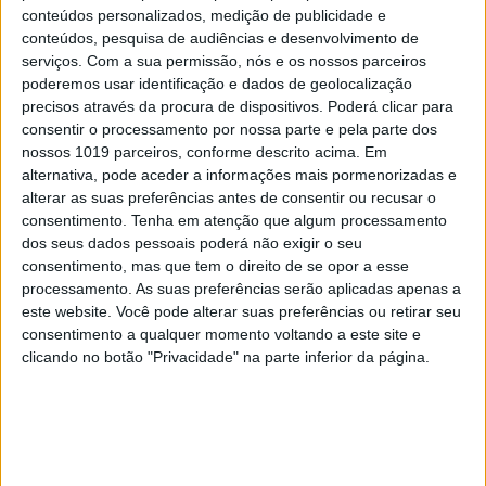
conteúdos personalizados, medição de publicidade e
versão GTX, com tração integral, graças a dois motores
conteúdos, pesquisa de audiências e desenvolvimento de
elétricos capazes de desenvolver 340 CV. Uma versão
serviços.
Com a sua permissão, nós e os nossos parceiros
poderemos usar identificação e dados de geolocalização
que terá outras características distintivas ao nível do
precisos através da procura de dispositivos. Poderá clicar para
design, jantes e interior. Curiosamente, a mesma
consentir o processamento por nossa parte e pela parte dos
motorização desta versão GTX que, na prática consiste
nossos 1019 parceiros, conforme descrito acima. Em
alternativa, pode aceder a informações mais pormenorizadas e
na adição de um motor frontal, estará disponível como
alterar as suas preferências antes de consentir ou recusar o
opcional (€2000) nas restantes versões. Mais tarde
consentimento.
Tenha em atenção que algum processamento
deverá surgir uma versão de acesso, a Pure (cinco
dos seus dados pessoais poderá não exigir o seu
consentimento, mas que tem o direito de se opor a esse
lugares), com bateria de cerca de 60 kWh de capacidade
processamento. As suas preferências serão aplicadas apenas a
(autonomia WLTP de 330 km) e motor de 170 cavalos.
este website. Você pode alterar suas preferências ou retirar seu
consentimento a qualquer momento voltando a este site e
clicando no botão "Privacidade" na parte inferior da página.
Palavras-chave:
carrinha
ID. Buzz
volkswagen id.3