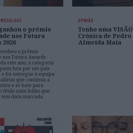
EMOSOLHOS
OPINIÃO
ganhou o prémio
Tenho uma VISÃO
ade nos Futura
Crónica de Pedro
 2026
Almeida Maia
recebeu o prémio
e nos Futura Awards
ada este ano, a categoria
quem luta por um país
e e foi entregue à equipa
nalistas que continua a
vista e se bate para
 título num leilão que
o tem data marcada