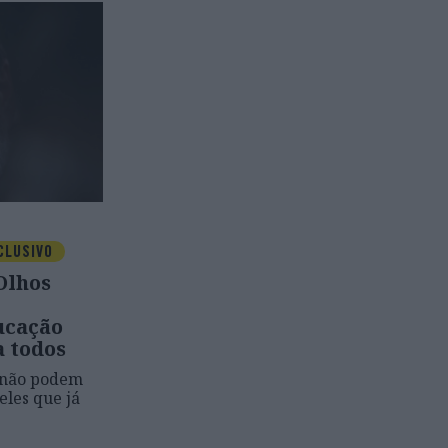
CLUSIVO
Olhos
ucação
a todos
a não podem
eles que já