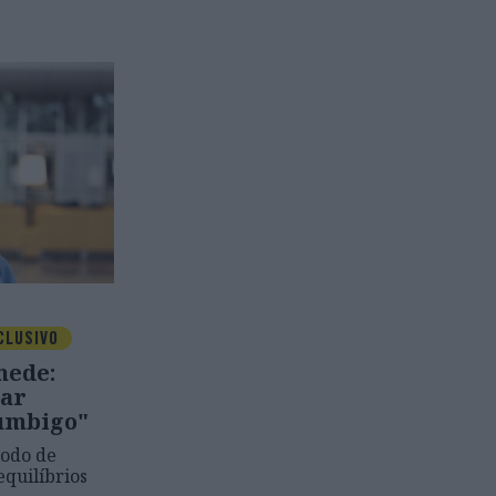
CLUSIVO
mede:
tar
 umbigo"
íodo de
quilíbrios