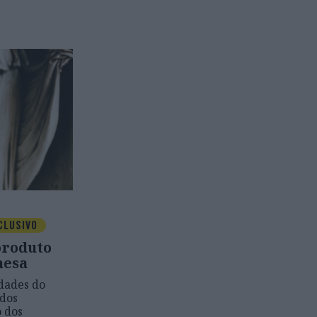
CLUSIVO
produto
mesa
dades do
dos
 dos