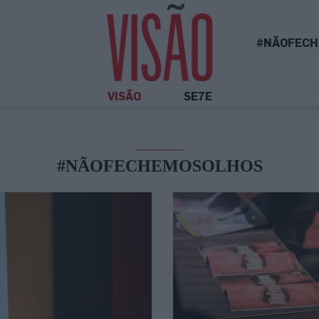
#NÃOFECH
VISÃO
SE7E
#NÃOFECHEMOSOLHOS