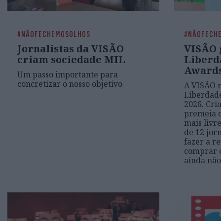
#NÃOFECHEMOSOLHOS
#NÃOFECH
Jornalistas da VISÃO
VISÃO 
criam sociedade MIL
Liberd
Awards
Um passo importante para
concretizar o nosso objetivo
A VISÃO 
Liberdad
2026. Cri
premeia 
mais livr
de 12 jor
fazer a re
comprar o
ainda nã