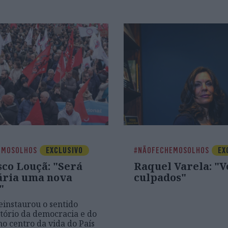
EMOSOLHOS
EXCLUSIVO
#NÃOFECHEMOSOLHOS
EX
sco Louçã: "Será
Raquel Varela: "V
ária uma nova
culpados"
"
einstaurou o sentido
ório da democracia e do
no centro da vida do País