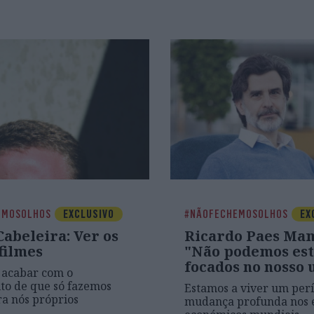
EMOSOLHOS
EXCLUSIVO
#NÃOFECHEMOSOLHOS
EX
abeleira: Ver os
Ricardo Paes Ma
filmes
"Não podemos es
focados no nosso
 acabar com o
to de que só fazemos
Estamos a viver um per
ra nós próprios
mudança profunda nos e