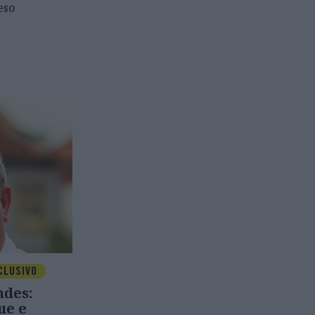
eso
CLUSIVO
ndes:
ue e