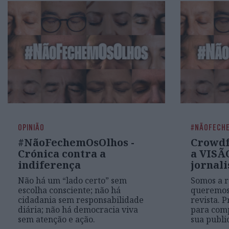
OPINIÃO
#NÃOFECH
#NãoFechemOsOlhos -
Crowdf
Crónica contra a
a VISÃ
indiferença
jornali
Não há um “lado certo” sem
Somos a r
escolha consciente; não há
queremos 
cidadania sem responsabilidade
revista. 
diária; não há democracia viva
para comp
sem atenção e ação.
sua publi