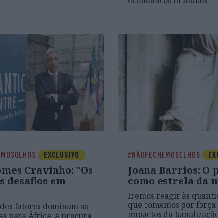
económicos mundiais
EMOSOLHOS
EXCLUSIVO
#NÃOFECHEMOSOLHOS
EX
omes Cravinho: "Os
Joana Barrios: O 
s desafios em
como estrela da 
"
Iremos reagir às quanti
que comemos por força 
des fatores dominam as
impactos da banalização
as para África: a procura