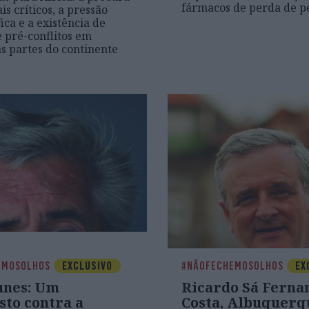
fármacos de perda de p
s críticos, a pressão
ca e a existência de
e pré-conflitos em
 partes do continente
EMOSOLHOS
EXCLUSIVO
#NÃOFECHEMOSOLHOS
EX
unes: Um
Ricardo Sá Ferna
sto contra a
Costa, Albuquerq