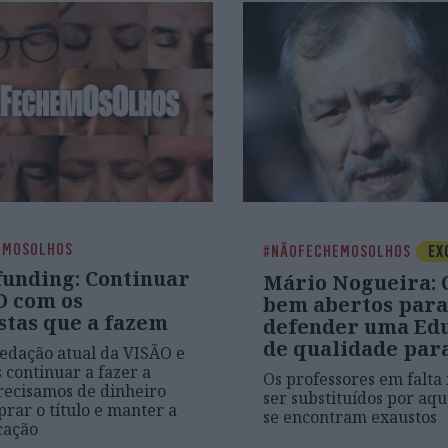
EMOSOLHOS
#NÃOFECHEMOSOLHOS
EX
unding: Continuar
Mário Nogueira: 
O com os
bem abertos para
stas que a fazem
defender uma Ed
de qualidade par
edação atual da VISÃO e
continuar a fazer a
Os professores em falt
Precisamos de dinheiro
ser substituídos por aqu
rar o título e manter a
se encontram exaustos
cação