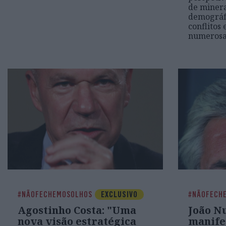
de minerai
demográfi
conflitos 
numerosas
#NÃOFECHEMOSOLHOS
EXCLUSIVO
#NÃOFECH
Agostinho Costa: "Uma
João N
nova visão estratégica
manife