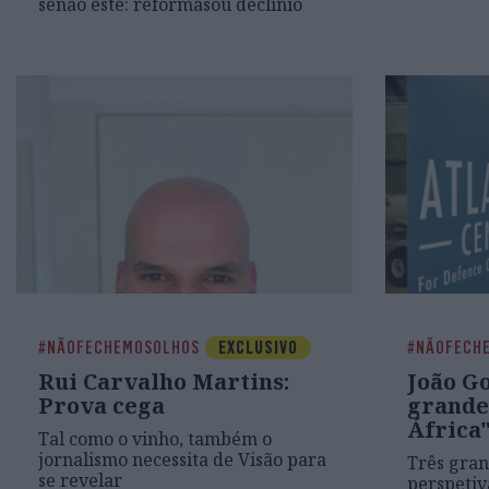
senão este: reformasou declínio
#NÃOFECHEMOSOLHOS
EXCLUSIVO
#NÃOFECH
Rui Carvalho Martins:
João G
Prova cega
grande
África
Tal como o vinho, também o
jornalismo necessita de Visão para
Três gran
se revelar
perspetiv