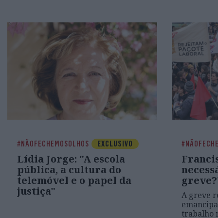
#NÃOFECHEMOSOLHOS
EXCLUSIVO
#NÃOFECH
Lídia Jorge: "A escola
Franci
pública, a cultura do
necess
telemóvel e o papel da
greve?
justiça"
A greve r
emancipat
trabalho 