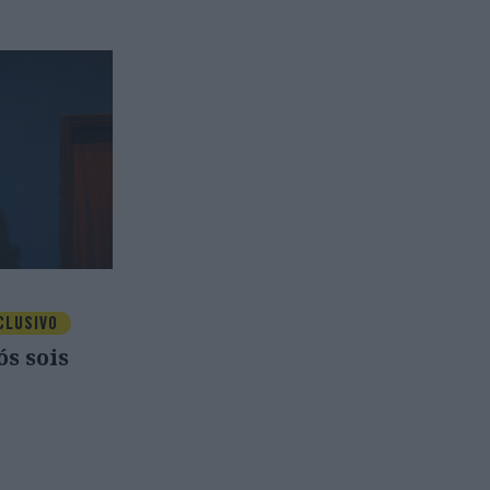
CLUSIVO
ós sois