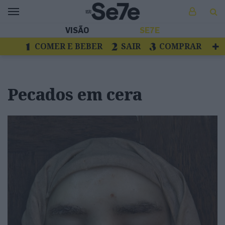
VISÃO
SE7E
COMER E BEBER
SAIR
COMPRAR
VER
LIVROS E DISCOS
TV
ESCAPAR
Pecados em cera