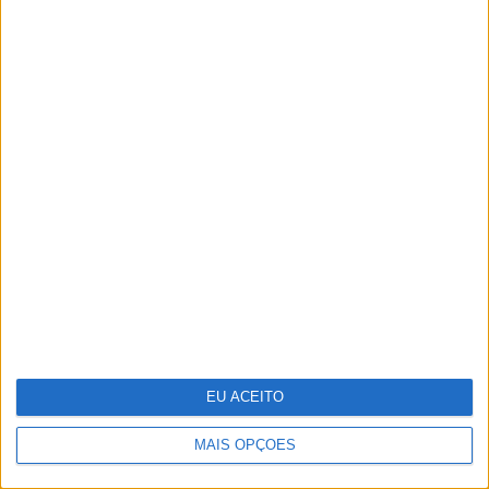
OPINIÃO
A obsessão da direita pelas
chamadas Terapias de Conversão, a
autodeterminação e as bandeiras
LGBTI+
EU ACEITO
MAIS OPÇÕES