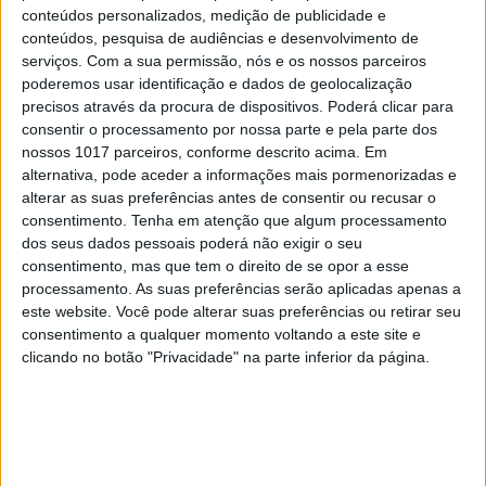
conteúdos personalizados, medição de publicidade e
conteúdos, pesquisa de audiências e desenvolvimento de
serviços.
Com a sua permissão, nós e os nossos parceiros
poderemos usar identificação e dados de geolocalização
SAIR
precisos através da procura de dispositivos. Poderá clicar para
consentir o processamento por nossa parte e pela parte dos
Sorte é poder visitar estas reservas
nossos 1017 parceiros, conforme descrito acima. Em
alternativa, pode aceder a informações mais pormenorizadas e
alterar as suas preferências antes de consentir ou recusar o
consentimento.
Tenha em atenção que algum processamento
dos seus dados pessoais poderá não exigir o seu
consentimento, mas que tem o direito de se opor a esse
processamento. As suas preferências serão aplicadas apenas a
este website. Você pode alterar suas preferências ou retirar seu
consentimento a qualquer momento voltando a este site e
clicando no botão "Privacidade" na parte inferior da página.
SAIR
Abrimos a carta de bar e logo