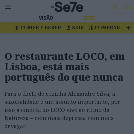
VISÃO
SE7E
COMER E BEBER
SAIR
COMPRAR
VER
LIVROS E DISCOS
TV
ESCAPAR
O restaurante LOCO, em
Lisboa, está mais
português do que nunca
Para o chefe de cozinha Alexandre Silva, a
sazonalidade é um assunto importante, por
isso a ementa do LOCO vive ao ritmo da
Natureza – nem mais depressa nem mais
devagar