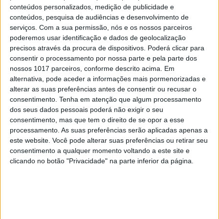
conteúdos personalizados, medição de publicidade e
conteúdos, pesquisa de audiências e desenvolvimento de
serviços.
Com a sua permissão, nós e os nossos parceiros
MAIS VISTOS
poderemos usar identificação e dados de geolocalização
precisos através da procura de dispositivos. Poderá clicar para
consentir o processamento por nossa parte e pela parte dos
1
Tem apneia do sono e não consegue usar a
nossos 1017 parceiros, conforme descrito acima. Em
máquina CPAP? Há uma alternativa a avaliar.
alternativa, pode aceder a informações mais pormenorizadas e
Opinião de um dentista
alterar as suas preferências antes de consentir ou recusar o
2
consentimento.
Tenha em atenção que algum processamento
4 de agosto de 1578. D. Sebastião, Ceuta: a vida
dos seus dados pessoais poderá não exigir o seu
complexa dos símbolos
consentimento, mas que tem o direito de se opor a esse
3
processamento. As suas preferências serão aplicadas apenas a
A longevidade não se improvisa
este website. Você pode alterar suas preferências ou retirar seu
consentimento a qualquer momento voltando a este site e
4
clicando no botão "Privacidade" na parte inferior da página.
Os dois primeiros presidentes da Gulbenkian
5
“Saudade é um sentimento muito bonito, mas por
vezes muito despropositado. Temos muito
orgulho dessa palavra, que achamos que nos faz