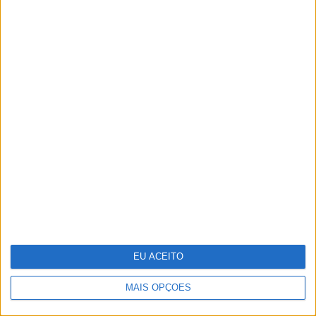
Um século de propaganda na VISÃO
História
EU ACEITO
MAIS OPÇÕES