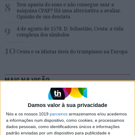
8
Tem apneia do sono e não consegue usar a
máquina CPAP? Há uma alternativa a avaliar.
Opinião de um dentista
9
4 de agosto de 1578. D. Sebastião, Ceuta: a vida
complexa dos símbolos
10
Ceuta e os idiotas úteis do trumpismo na Europa
MAIS NA VISÃO
Se7e
Damos valor à sua privacidade
Nós e os nossos 1019
parceiros
armazenamos e/ou acedemos
a informações num dispositivo, como cookies, e processamos
dados pessoais, como identificadores únicos e informações
padrão enviadas por um dispositivo para publicidade e