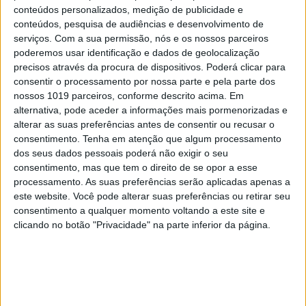
conteúdos personalizados, medição de publicidade e
conteúdos, pesquisa de audiências e desenvolvimento de
serviços.
Com a sua permissão, nós e os nossos parceiros
poderemos usar identificação e dados de geolocalização
VISÃO SETE
EXCLUSIVO
precisos através da procura de dispositivos. Poderá clicar para
Festas, feiras e romarias de
consentir o processamento por nossa parte e pela parte dos
Portugal: 15 sugestões para
nossos 1019 parceiros, conforme descrito acima. Em
celebrar a cultura popular
alternativa, pode aceder a informações mais pormenorizadas e
alterar as suas preferências antes de consentir ou recusar o
consentimento.
Tenha em atenção que algum processamento
dos seus dados pessoais poderá não exigir o seu
consentimento, mas que tem o direito de se opor a esse
processamento. As suas preferências serão aplicadas apenas a
este website. Você pode alterar suas preferências ou retirar seu
consentimento a qualquer momento voltando a este site e
clicando no botão "Privacidade" na parte inferior da página.
OPINIÃO