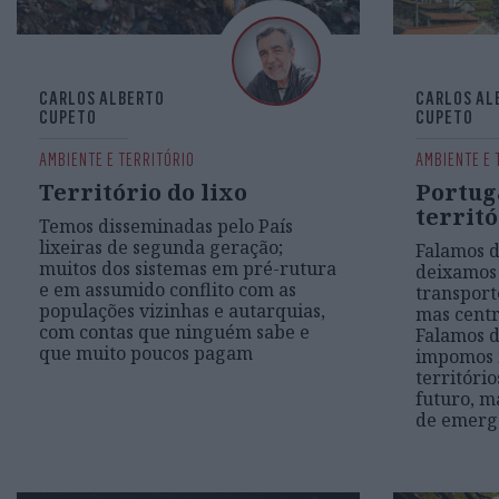
CARLOS ALBERTO
CARLOS AL
CUPETO
CUPETO
AMBIENTE E TERRITÓRIO
AMBIENTE E 
Território do lixo
Portuga
territó
Temos disseminadas pelo País
lixeiras de segunda geração;
Falamos d
muitos dos sistemas em pré-rutura
deixamos 
e em assumido conflito com as
transport
populações vizinhas e autarquias,
mas centr
com contas que ninguém sabe e
Falamos d
que muito poucos pagam
impomos 
território
futuro, m
de emerg