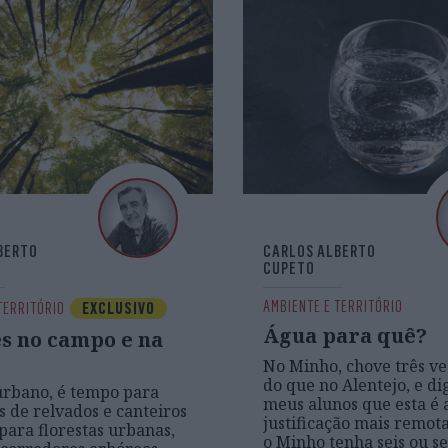
BERTO
CARLOS ALBERTO
CUPETO
AMBIENTE E TERRITÓRIO
TERRITÓRIO
EXCLUSIVO
Água para quê?
s no campo e na
No Minho, chove três ve
do que no Alentejo, e di
urbano, é tempo para
meus alunos que esta é 
 de relvados e canteiros
justificação mais remot
 para florestas urbanas,
o Minho tenha seis ou s