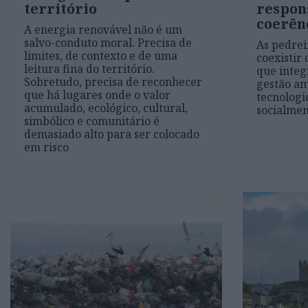
território
respon
coerên
A energia renovável não é um
salvo-conduto moral. Precisa de
As pedre
limites, de contexto e de uma
coexistir
leitura fina do território.
que inte
Sobretudo, precisa de reconhecer
gestão am
que há lugares onde o valor
tecnolog
acumulado, ecológico, cultural,
socialmen
simbólico e comunitário é
demasiado alto para ser colocado
em risco