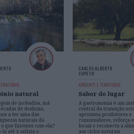
BERTO
CARLOS ALBERTO
CUPETO
TERRITÓRIO
AMBIENTE E TERRITÓRIO
ónio natural
Sabor do lugar
ois de incêndios, má
A gastronomia é um in
décadas de desleixo,
central da transição eco
os a ter uma das
aproxima produtores e
iquezas naturais da
consumidores, reforça 
 o que fazemos com ela?
locais e reconecta a al
la até à asfixia e
aos ciclos naturais