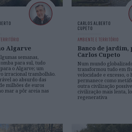
BERTO
CARLOS ALBERTO
CUPETO
TERRITÓRIO
AMBIENTE E TERRITÓRIO
no Algarve
Banco de jardim, 
Carlos Cupeto
algumas semanas,
tomba para sul, tudo
Num mundo globalizad
para o Algarve; um
transformou tudo em fl
o irracional trambolhão.
velocidade e excesso, o
ável ao absurdo das
permanece como metáf
de milhões de euros
outra civilização possív
ao mar a pôr areia nas
civilização mais lenta, lo
regenerativa