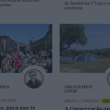
 corredores arbóreos,
de futebol na 1ª Liga e 
verdes
nenhuma
BERTO
CARLOS ALBERTO
CUPEDO
TERRITÓRIO
AMBIENTE E TERRITÓRIO
EXC
o, para que te
A Conservação q