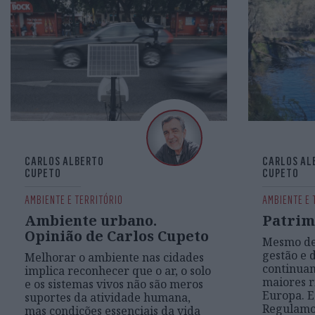
CARLOS ALBERTO
CARLOS AL
CUPETO
CUPETO
AMBIENTE E TERRITÓRIO
AMBIENTE E 
Ambiente urbano.
Patrim
Opinião de Carlos Cupeto
Mesmo dep
gestão e 
Melhorar o ambiente nas cidades
continuam
implica reconhecer que o ar, o solo
maiores r
e os sistemas vivos não são meros
Europa. E
suportes da atividade humana,
Regulamo-
mas condições essenciais da vida