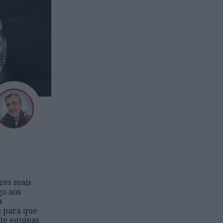
zes mais
go aos
a
a para que
ete equipas