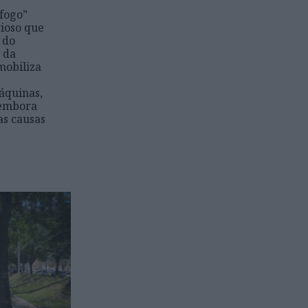
fogo”
cioso que
 do
 da
mobiliza
máquinas,
 embora
as causas