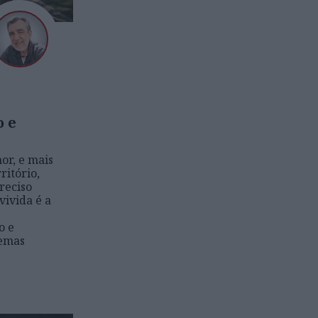
o e
or, e mais
ritório,
reciso
vivida é a
o e
temas