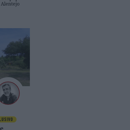
o Alentejo
LUSIVO
ue