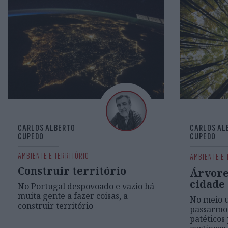
CARLOS ALBERTO
CARLOS AL
CUPEDO
CUPEDO
AMBIENTE E TERRITÓRIO
AMBIENTE E 
Construir território
Árvore
cidade
No Portugal despovoado e vazio há
muita gente a fazer coisas, a
No meio 
construir território
passarmos
patéticos