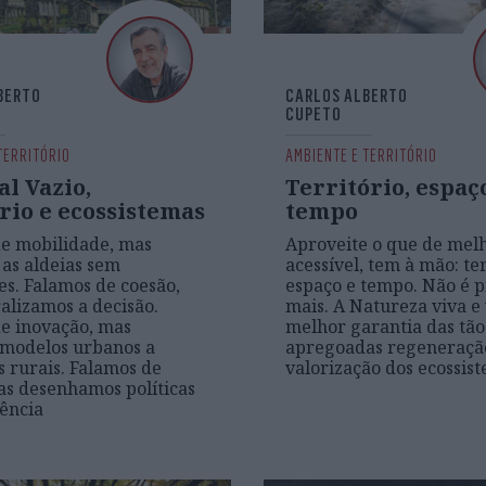
BERTO
CARLOS ALBERTO
CUPETO
TERRITÓRIO
AMBIENTE E TERRITÓRIO
l Vazio,
Território, espaç
rio e ecossistemas
tempo
e mobilidade, mas
Aproveite o que de melh
as aldeias sem
acessível, tem à mão: ter
es. Falamos de coesão,
espaço e tempo. Não é p
alizamos a decisão.
mais. A Natureza viva e 
e inovação, mas
melhor garantia das tão
modelos urbanos a
apregoadas regeneraçã
s rurais. Falamos de
valorização dos ecossis
as desenhamos políticas
ência