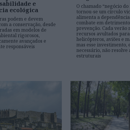
sabilidade e
O chamado “negócio do 
cia ecológica
tornou-se um círculo vi
alimenta a dependência
iras podem e devem
combate em detrimento
 com a conservação, desde
prevenção. Cada verão 
gradas em modelos de
recursos avultados para
biental rigorosos,
helicópteros, aviões e 
icamente avançados e
mas esse investimento,
te responsáveis
necessário, não resolve 
estruturais