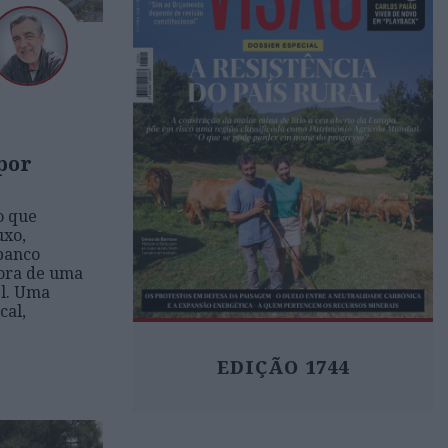
por
o que
uxo,
 banco
ora de uma
el. Uma
cal,
EDIÇÃO 1744