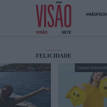
#NÃOFECH
VISÃO
SE7E
FELICIDADE
Exame Informát