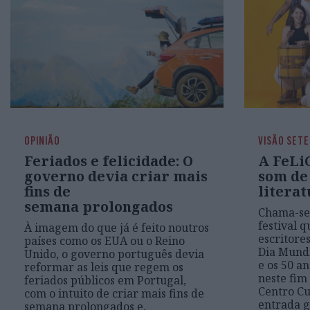
OPINIÃO
VISÃO SETE
Feriados e felicidade: O
A FeLiC
governo devia criar mais
som de
fins de
literat
semana prolongados
Chama-se
festival q
À imagem do que já é feito noutros
escritores
países como os EUA ou o Reino
Dia Mundi
Unido, o governo português devia
e os 50 an
reformar as leis que regem os
neste fim 
feriados públicos em Portugal,
Centro Cu
com o intuito de criar mais fins de
entrada g
semana prolongados e,