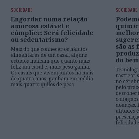
SOCIEDADE
SOCIEDADE
Engordar numa relação
Podemo
amorosa estável e
químic
cúmplice: Será felicidade
melhor
ou sedentarismo?
sugere
são as 
Mais do que conhecer os hábitos
produz
alimentares de um casal, alguns
do bem
estudos indicam que quanto mais
feliz um casal é, mais peso ganha.
Tecnologi
Os casais que vivem juntos há mais
rastrear 
de quatro anos, ganham em média
no cérebr
mais quatro quilos de peso
pelo praz
descobert
o diagnóst
doenças. 
atitudes 
prescriçã
felicidade