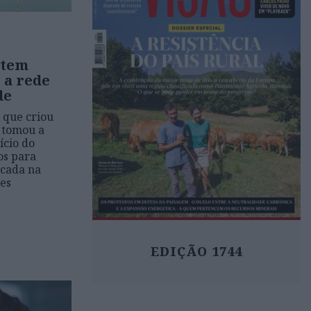
 tem
 a rede
de
 que criou
e tomou a
ício do
os para
ocada na
res
EDIÇÃO 1744