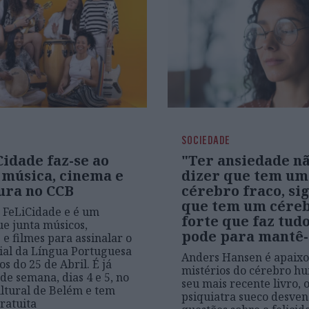
SOCIEDADE
idade faz-se ao
"Ter ansiedade n
 música, cinema e
dizer que tem um
ura no CCB
cérebro fraco, sig
que tem um cére
 FeLiCidade e é um
forte que faz tud
ue junta músicos,
pode para mantê-
 e filmes para assinalar o
al da Língua Portuguesa
Anders Hansen é apaixo
os do 25 de Abril. É já
mistérios do cérebro h
de semana, dias 4 e 5, no
seu mais recente livro, 
ltural de Belém e tem
psiquiatra sueco desve
ratuita