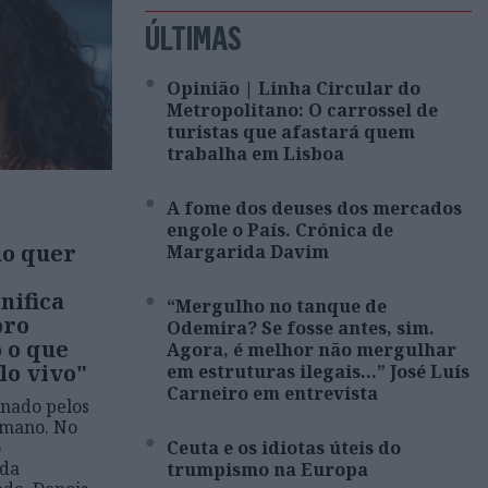
ÚLTIMAS
Opinião | Linha Circular do
Metropolitano: O carrossel de
turistas que afastará quem
trabalha em Lisboa
A fome dos deuses dos mercados
engole o País. Crónica de
ão quer
Margarida Davim
nifica
“Mergulho no tanque de
bro
Odemira? Se fosse antes, sim.
o o que
Agora, é melhor não mergulhar
lo vivo"
em estruturas ilegais…” José Luís
Carneiro em entrevista
nado pelos
umano. No
o
Ceuta e os idiotas úteis do
nda
trumpismo na Europa