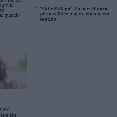
ade. Depois
apítulo,
“Calle Málaga”: Carmen Maura
bre
põe a velhice nua e o cinema em
al quando
sentido
era?
tos do