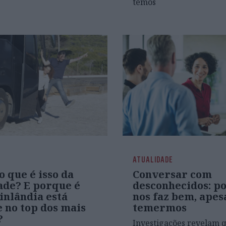
temos
ATUALIDADE
 o que é isso da
Conversar com
ade? E porque é
desconhecidos: p
inlândia está
nos faz bem, apes
 no top dos mais
temermos
?
Investigações revelam 