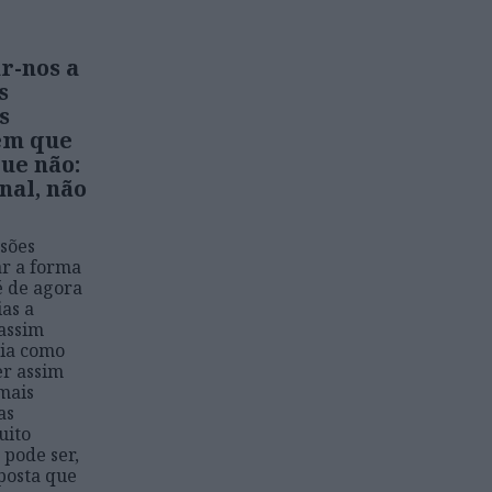
r-nos a
s
s
em que
que não:
inal, não
ssões
ar a forma
é de agora
ias a
assim
ria como
er assim
 mais
as
uito
 pode ser,
posta que