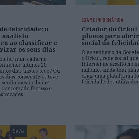
EXAME INFORMÁTICA
da felicidade: o
Criador do Orkut
 analista
planos para abrir
u ao classificar e
social da felicida
izar os seus dias
O engenheiro da Google
o Orkut, rede social qu
ou ter num caderno
Internet de assalto no in
entiu nos últimos 20
milénio, ainda tem plan
ntos dias tristes teve? Ou
criar uma plataforma f
os dias consecutivos teve
felicidade dos utilizado
e sentia mesmo bem?
 Cencerrado fez isso e
s recados
Se7e