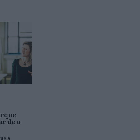
orque
ar de o
que a