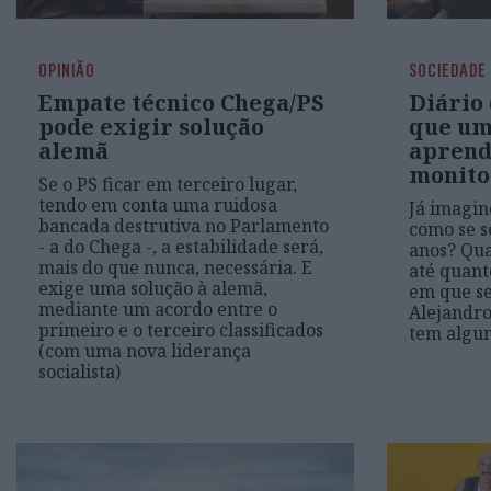
OPINIÃO
SOCIEDADE
Empate técnico Chega/PS
Diário 
pode exigir solução
que um
alemã
aprende
monitor
Se o PS ficar em terceiro lugar,
tendo em conta uma ruidosa
Já imagin
bancada destrutiva no Parlamento
como se s
- a do Chega -, a estabilidade será,
anos? Qua
mais do que nunca, necessária. E
até quant
exige uma solução à alemã,
em que s
mediante um acordo entre o
Alejandro
primeiro e o terceiro classificados
tem algun
(com uma nova liderança
socialista)