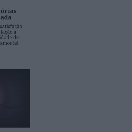
órias
sada
satisfação
lação à
cidade de
íamos há