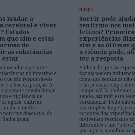
MUNDO
s mudar a
Sorrir pode ajuda
a cerebral e viver
sentirmo-nos mai
? Estudos
felizes? Primeira
m que sim e estas
experiências diz
formas de
sim e as últimas 
ir as substâncias
a ciência pode, af
-estar
ter a resposta
a inovadora permite
A ideia de que as expre
substâncias no intestino e
faciais podem influenci
o que são responsáveis
como nos sentimos não 
er e a boa disposição. A
e há já várias experiênc
a promete revolucionar
comprová-la. Podemos, 
ico e vigilância de
sendo, assumir esta teo
Por agora, cultivar
verdadeira? Pode não s
é, ainda, a melhor
tão simples. Repetições
o para ter doses q.b. de
recentes das experiênci
. Saiba quais
obtiveram resultados m
diferentes e um “talvez”
por agora, a melhor res