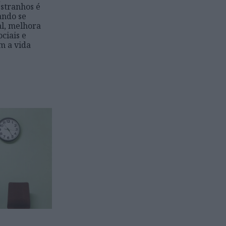
estranhos é
ando se
al, melhora
ociais e
m a vida