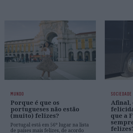
MUNDO
SOCIEDADE
Porque é que os
Afinal,
portugueses não estão
felicid
(muito) felizes?
que a F
sempre
Portugal está em 56º lugar na lista
felizes
de países mais felizes, de acordo