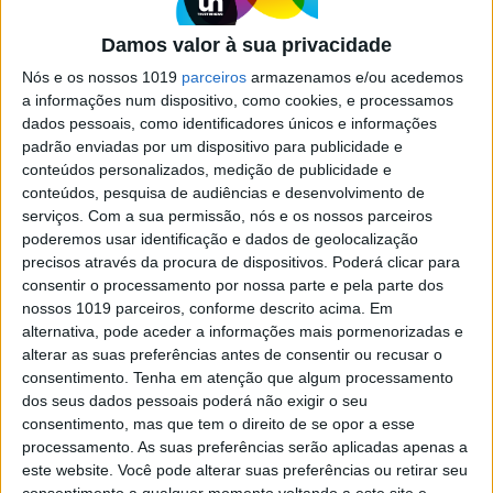
Damos valor à sua privacidade
VISÃO SAÚDE
Nós e os nossos 1019
parceiros
armazenamos e/ou acedemos
Descoberto novo tipo sanguíneo,
a informações num dispositivo, como cookies, e processamos
mas até agora só se conhece uma
dados pessoais, como identificadores únicos e informações
pessoa que o tem
padrão enviadas por um dispositivo para publicidade e
Uma análise de sangue de rotina acabou por dar
conteúdos personalizados, medição de publicidade e
origem a uma descoberta extraordinária: o mais
conteúdos, pesquisa de audiências e desenvolvimento de
novo e raro grupo sanguíneo
serviços.
Com a sua permissão, nós e os nossos parceiros
poderemos usar identificação e dados de geolocalização
precisos através da procura de dispositivos. Poderá clicar para
consentir o processamento por nossa parte e pela parte dos
nossos 1019 parceiros, conforme descrito acima. Em
alternativa, pode aceder a informações mais pormenorizadas e
alterar as suas preferências antes de consentir ou recusar o
consentimento.
Tenha em atenção que algum processamento
dos seus dados pessoais poderá não exigir o seu
consentimento, mas que tem o direito de se opor a esse
processamento. As suas preferências serão aplicadas apenas a
este website. Você pode alterar suas preferências ou retirar seu
consentimento a qualquer momento voltando a este site e