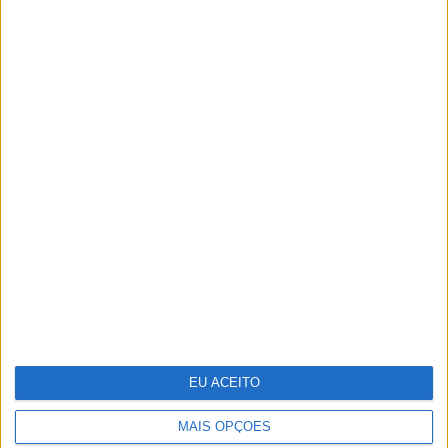
TERMOS E CONDIÇÕES DE UTILIZAÇÃO
POLÍTICA DE PRIVACIDADDE
POLÍTICA DE COOKIES
Copyright © Trust in News. Todos os direitos reservados.
EU ACEITO
MAIS OPÇÕES