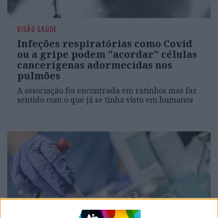
VISÃO SAÚDE
Infeções respiratórias como Covid
ou a gripe podem "acordar" células
cancerígenas adormecidas nos
pulmões
A associação foi encontrada em ratinhos mas faz
sentido com o que já se tinha visto em humanos