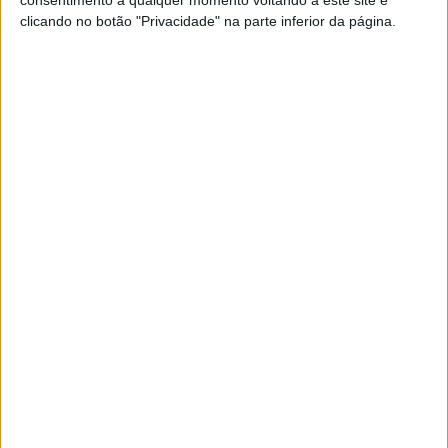
clicando no botão "Privacidade" na parte inferior da página.
VISÃO SAÚDE
Factos desconcertantes sobre a
difícil “arte” de queimar calorias
Herman Pontzer, da Universidade Duke (EUA),
tem dedicado a sua carreira a desmistificar a
forma como o corpo humano queima calorias. Os
seus estudos revelaram factos inesperados que
desmistificam algumas das crenças mais
enraizadas