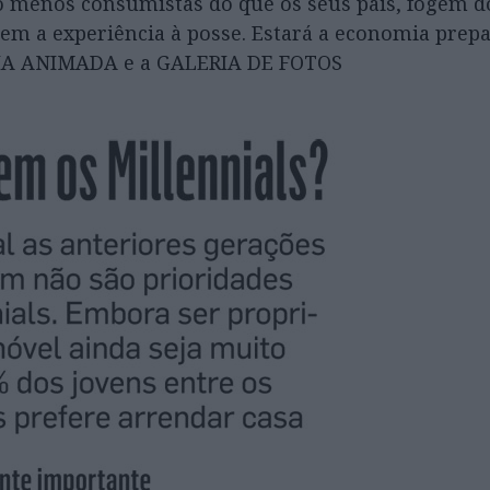
 menos consumistas do que os seus pais, fogem d
em a experiência à posse. Estará a economia prep
FIA ANIMADA e a GALERIA DE FOTOS