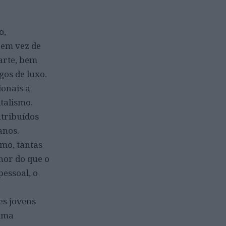
o,
 em vez de
parte, bem
gos de luxo.
ionais a
talismo.
atribuídos
anos.
mo, tantas
hor do que o
pessoal, o
es jovens
 uma