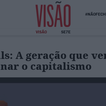
#NÃOFECH
VISÃO
SE7E
ls: A geração que v
nar o capitalismo