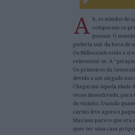
A
h, os miúdos de 
comparam os preç
possuir. O mundo 
poderia sair da boca de 
Os Millennials estão a tr
reinventar-se. A “geraçã
Os primeiros da Generati
devido a um alegado narci
Chegaram àquela idade de
vezes desenfreado, para 
do vizinho. Usando quase 
cartão leve agora e pagu
Mas isso parece que era d
quer ter uma casa própri