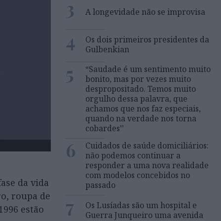
3
A longevidade não se improvisa
4
Os dois primeiros presidentes da
Gulbenkian
5
“Saudade é um sentimento muito
bonito, mas por vezes muito
despropositado. Temos muito
orgulho dessa palavra, que
achamos que nos faz especiais,
quando na verdade nos torna
cobardes’’
6
Cuidados de saúde domiciliários:
não podemos continuar a
responder a uma nova realidade
com modelos concebidos no
ase da vida
passado
ro, roupa de
7
Os Lusíadas são um hospital e
 1996 estão
Guerra Junqueiro uma avenida