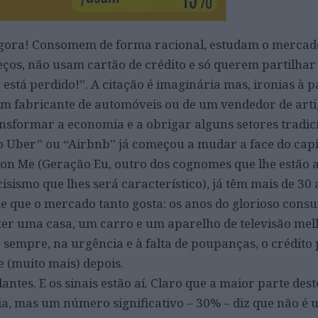
agora! Consomem de forma racional, estudam o mercad
os, não usam cartão de crédito e só querem partilhar
está perdido!”. A citação é imaginária mas, ironias à 
um fabricante de automóveis ou de um vendedor de arti
ansformar a economia e a obrigar alguns setores tradic
o Uber” ou “Airbnb” já começou a mudar a face do capi
on Me (Geração Eu, outro dos cognomes que lhe estão 
sismo que lhes será característico), já têm mais de 30 
 que o mercado tanto gosta: os anos do glorioso consu
ter uma casa, um carro e um aparelho de televisão mel
sempre, na urgência e à falta de poupanças, o crédito 
e (muito mais) depois.
antes. E os sinais estão aí. Claro que a maior parte dest
a, mas um número significativo – 30% – diz que não é