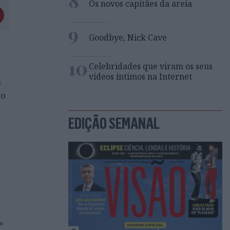
Os novos capitães da areia
9
Goodbye, Nick Cave
10
Celebridades que viram os seus
vídeos íntimos na Internet
m
 o
EDIÇÃO SEMANAL
º