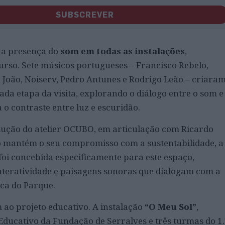
SUBSCREVER
 a presença do
som em todas as instalações
,
rso. Sete músicos portugueses – Francisco Rebelo,
a João, Noiserv, Pedro Antunes e Rodrigo Leão – criara
 etapa da visita, explorando o diálogo entre o som e
o contraste entre luz e escuridão.
ução do atelier OCUBO, em articulação com Ricardo
to mantém o seu compromisso com a sustentabilidade, a
 foi concebida especificamente para este espaço,
interatividade e paisagens sonoras que dialogam com a
ica do Parque.
 ao projeto educativo. A instalação
“O Meu Sol”
,
ducativo da Fundação de Serralves e três turmas do 1.