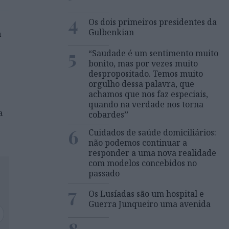
4
Os dois primeiros presidentes da
Gulbenkian
a
5
“Saudade é um sentimento muito
bonito, mas por vezes muito
despropositado. Temos muito
orgulho dessa palavra, que
achamos que nos faz especiais,
quando na verdade nos torna
a
cobardes’’
6
Cuidados de saúde domiciliários:
não podemos continuar a
responder a uma nova realidade
com modelos concebidos no
passado
7
Os Lusíadas são um hospital e
Guerra Junqueiro uma avenida
8