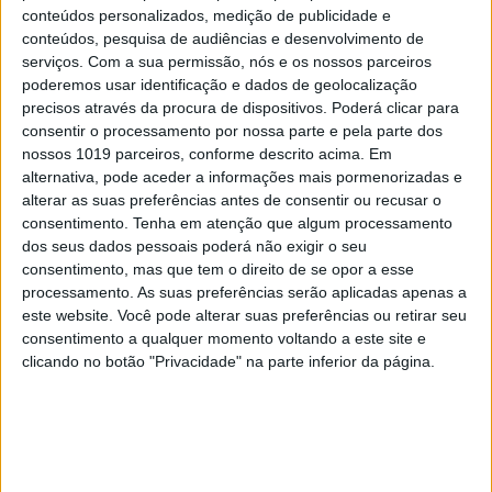
Não havia cá as escritas digitais para coisa
conteúdos personalizados, medição de publicidade e
nenhuma. E eu gostava de escrever cartas. Eu
conteúdos, pesquisa de audiências e desenvolvimento de
serviços.
Com a sua permissão, nós e os nossos parceiros
tinha saudades de escrever.
poderemos usar identificação e dados de geolocalização
precisos através da procura de dispositivos. Poderá clicar para
consentir o processamento por nossa parte e pela parte dos
E também de receber as respostas, não?
nossos 1019 parceiros, conforme descrito acima. Em
alternativa, pode aceder a informações mais pormenorizadas e
TB − Claro. Mas, apesar de tudo, foi árduo. Não foi
alterar as suas preferências antes de consentir ou recusar o
uma coisa simples. Eu, pelo menos, senti isso. Não
consentimento.
Tenha em atenção que algum processamento
dos seus dados pessoais poderá não exigir o seu
sei o que é que a Inês sentiu. Mas eu fui muito fundo
consentimento, mas que tem o direito de se opor a esse
em algumas questões em relação às quais nunca
processamento. As suas preferências serão aplicadas apenas a
tinha ido assim tão a fundo. E depois há o deixá-las
este website. Você pode alterar suas preferências ou retirar seu
consentimento a qualquer momento voltando a este site e
por escrito. Ficam para a posteridade. Há um
clicando no botão "Privacidade" na parte inferior da página.
preço de responsabilidade aqui.
Os textos foram muito burilados? Ou saíam ao
fluir da pena?