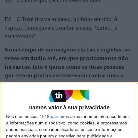
IM − O Tozé ficava ansioso, no bom sentido. À
espera. Começava a rondar a casa. “Então, já
escreveste?”
Num tempo de mensagens curtas e rápidas, às
vezes em áudio até, em que praticamente não
há cartas, isto é quase como se duas pessoas
que vivem juntas escrevessem cartas uma à
outra.
TB − Isso mesmo.
Damos valor à sua privacidade
E a ansiedade pela resposta?
Nós e os nossos 1019
parceiros
armazenamos e/ou acedemos
TB − Eu tinha saudades disso. Porque eu venho de
a informações num dispositivo, como cookies, e processamos
dados pessoais, como identificadores únicos e informações
um tempo, e a Inês também, de escrever cartas.
padrão enviadas por um dispositivo para publicidade e