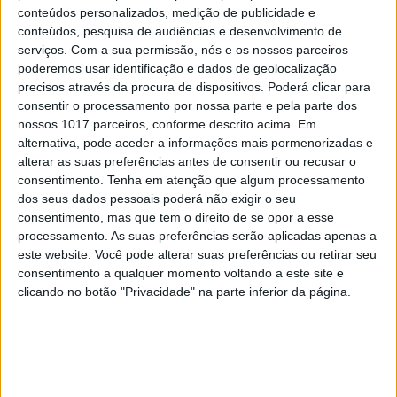
conteúdos personalizados, medição de publicidade e
António Costa acordou com os municípios, em
conteúdos, pesquisa de audiências e desenvolvimento de
julho de 2023, o lançamento de um concurso para
serviços.
Com a sua permissão, nós e os nossos parceiros
requalificação de escolas com o apoio do PRR.
poderemos usar identificação e dados de geolocalização
precisos através da procura de dispositivos. Poderá clicar para
Face aos atrasos entretanto verificados no
consentir o processamento por nossa parte e pela parte dos
nossos 1017 parceiros, conforme descrito acima. Em
lançamento e execução dos projetos, neste
alternativa, pode aceder a informações mais pormenorizadas e
momento, várias autarquias estão já a ser
alterar as suas preferências antes de consentir ou recusar o
confrontadas com pedidos de devolução de verbas
consentimento.
Tenha em atenção que algum processamento
dos seus dados pessoais poderá não exigir o seu
relativamente a obras que não estarão concluídas
consentimento, mas que tem o direito de se opor a esse
até ao final de agosto de 2026.
processamento. As suas preferências serão aplicadas apenas a
este website. Você pode alterar suas preferências ou retirar seu
No final de 2025, para prevenir estas situações, e
consentimento a qualquer momento voltando a este site e
garantir a conclusão das obras, o Governo de Luís
clicando no botão "Privacidade" na parte inferior da página.
Montenegro abriu um concurso para
requalificação de escolas com uma dotação global
de 850 milhões de euros, devendo as candidaturas
ser apresentadas até 30 de junho de 2026. Mas a