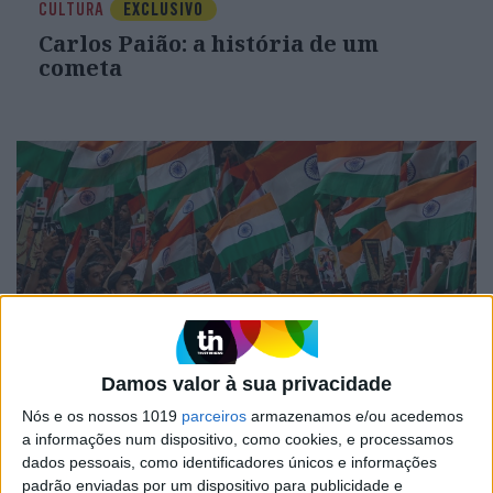
CULTURA
EXCLUSIVO
Carlos Paião: a história de um
cometa
Damos valor à sua privacidade
OPINIÃO
Da Índia a Portugal: quantas
Nós e os nossos 1019
parceiros
armazenamos e/ou acedemos
pessoas?
a informações num dispositivo, como cookies, e processamos
dados pessoais, como identificadores únicos e informações
padrão enviadas por um dispositivo para publicidade e