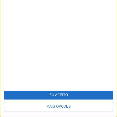
Microsoft revela poupanças de 500
milhões com Inteligência Artificial,
depois de despedir nove mil
EU ACEITO
MAIS OPÇÕES