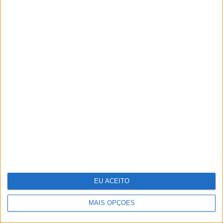
Júlia Palha e José Mata
protagonizam cenas quentes no
primeiro episódio de "A Serra"
EU ACEITO
MAIS OPÇÕES