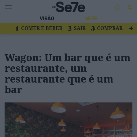
VISÃO
SE7E
COMER E BEBER
SAIR
COMPRAR
VER
LIVROS E DISCOS
TV
ESCAPAR
Wagon: Um bar que é um
restaurante, um
restaurante que é um
bar