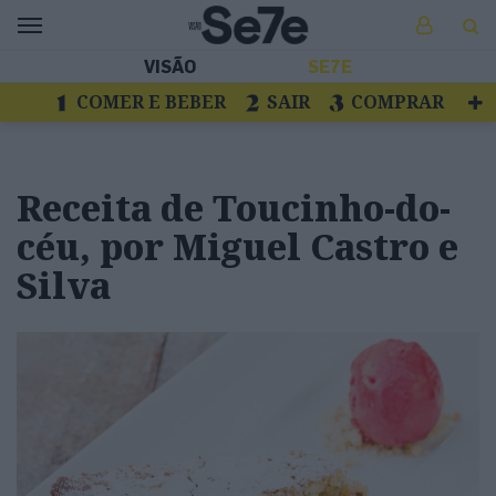
VISÃO
SE7E
COMER E BEBER
SAIR
COMPRAR
VER
LIVROS E DISCOS
TV
ESCAPAR
Receita de Toucinho-do-
céu, por Miguel Castro e
Silva