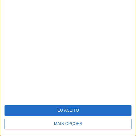
no Porto
Repórter Júnior: Entrevista a Luísa
Ducla Soares
EU ACEITO
MAIS OPÇÕES