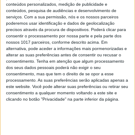
conteúdos personalizados, medição de publicidade e
conteúdos, pesquisa de audiências e desenvolvimento de
serviços.
Com a sua permissão, nós e os nossos parceiros
poderemos usar identificação e dados de geolocalização
A VISÃO SE7E DESTA SEMANA –
precisos através da procura de dispositivos. Poderá clicar para
EDIÇÃO 1743
consentir o processamento por nossa parte e pela parte dos
nossos 1017 parceiros, conforme descrito acima. Em
alternativa, pode aceder a informações mais pormenorizadas e
alterar as suas preferências antes de consentir ou recusar o
consentimento.
Tenha em atenção que algum processamento
MAIS VISTOS
dos seus dados pessoais poderá não exigir o seu
consentimento, mas que tem o direito de se opor a esse
processamento. As suas preferências serão aplicadas apenas a
1
Tem apneia do sono e não consegue usar a
este website. Você pode alterar suas preferências ou retirar seu
máquina CPAP? Há uma alternativa a avaliar.
consentimento a qualquer momento voltando a este site e
Opinião de um dentista
clicando no botão "Privacidade" na parte inferior da página.
2
4 de agosto de 1578. D. Sebastião, Ceuta: a vida
complexa dos símbolos
3
A longevidade não se improvisa