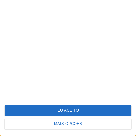
OPINIÃO
Opinião | Ser professor, uma
reflexão
EU ACEITO
MAIS OPÇÕES