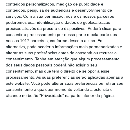
conteúdos personalizados, medição de publicidade e
dormido mal. “Deve ser da comida”, comenta.
conteúdos, pesquisa de audiências e desenvolvimento de
serviços.
Com a sua permissão, nós e os nossos parceiros
No final do dia, Vanda chega ao lóbi do hotel e
poderemos usar identificação e dados de geolocalização
encontra o amigo sozinho. “Acho que [o Renato] foi
precisos através da procura de dispositivos. Poderá clicar para
consentir o processamento por nossa parte e pela parte dos
encontrar-se com umas raparigas”, diz Castro.
nossos 1017 parceiros, conforme descrito acima. Em
“Vou procurá-lo.” Regressam juntos e sobem ao
alternativa, pode aceder a informações mais pormenorizadas e
quarto por uns minutos. No carro, Renato
alterar as suas preferências antes de consentir ou recusar o
consentimento.
Tenha em atenção que algum processamento
pergunta-lhe: “Viste o chocolate que te deixei
dos seus dados pessoais poderá não exigir o seu
desembrulhado, com amor?” Mas o cronista corta,
consentimento, mas que tem o direito de se opor a esse
ríspido: “Cala-te! Não quero falar contigo.”
processamento. As suas preferências serão aplicadas apenas a
este website. Você pode alterar suas preferências ou retirar seu
No Pulino’s, Renato pede vinho. Vanda e Avelino
consentimento a qualquer momento voltando a este site e
clicando no botão "Privacidade" na parte inferior da página.
nunca o viram tão contente. Pelo menos três vezes,
levanta-se e brinda: “Vamos celebrar!” Ninguém o
acompanha. Quando Carlos vai à casa de banho,
Vanda pergunta-lhe: “O que é que fizeste?” Renato
sorri, mas não responde.