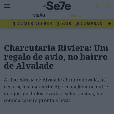
VISÃO
SE7E
COMER E BEBER
SAIR
COMPRAR
VER
LIVROS E DISCOS
TV
ESCAPAR
Charcutaria Riviera: Um
regalo de avio, no bairro
de Alvalade
A charcutaria de Alvalade abriu renovada, na
decoração e na oferta. Agora, na Riviera, entre
queijos, enchidos e vinhos selecionados, há
comida caseira pronta a levar