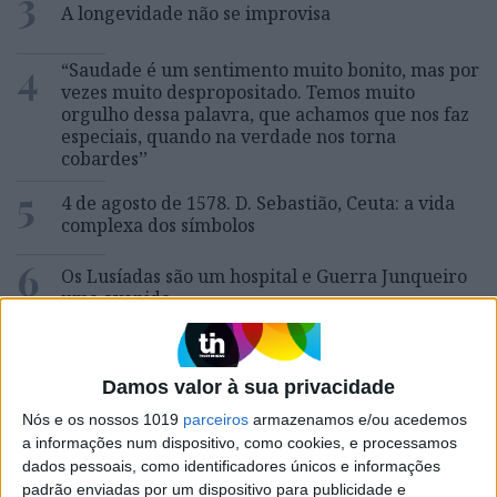
3
A longevidade não se improvisa
4
“Saudade é um sentimento muito bonito, mas por
vezes muito despropositado. Temos muito
orgulho dessa palavra, que achamos que nos faz
especiais, quando na verdade nos torna
cobardes’’
5
4 de agosto de 1578. D. Sebastião, Ceuta: a vida
complexa dos símbolos
6
Os Lusíadas são um hospital e Guerra Junqueiro
uma avenida
7
Os dois primeiros presidentes da Gulbenkian
Damos valor à sua privacidade
8
Nós e os nossos 1019
parceiros
armazenamos e/ou acedemos
Celebridades que viram os seus vídeos íntimos na
Internet
a informações num dispositivo, como cookies, e processamos
dados pessoais, como identificadores únicos e informações
padrão enviadas por um dispositivo para publicidade e