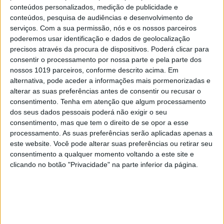
9
Covas do Barroso: A luta por um modo de vida
conteúdos personalizados, medição de publicidade e
conteúdos, pesquisa de audiências e desenvolvimento de
10
serviços.
Com a sua permissão, nós e os nossos parceiros
Edição 1744
poderemos usar identificação e dados de geolocalização
precisos através da procura de dispositivos. Poderá clicar para
consentir o processamento por nossa parte e pela parte dos
nossos 1019 parceiros, conforme descrito acima. Em
alternativa, pode aceder a informações mais pormenorizadas e
MAIS NA VISÃO
alterar as suas preferências antes de consentir ou recusar o
consentimento.
Tenha em atenção que algum processamento
dos seus dados pessoais poderá não exigir o seu
consentimento, mas que tem o direito de se opor a esse
processamento. As suas preferências serão aplicadas apenas a
este website. Você pode alterar suas preferências ou retirar seu
consentimento a qualquer momento voltando a este site e
clicando no botão "Privacidade" na parte inferior da página.
POLÍTICA
EXCLUSIVO