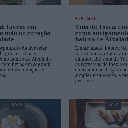
VISÃO SETE
d: Livros em
Vida de Tasca: C
a mão no coração
como antigament
alade
bairro de Alvala
espanhola de livrarias
Em Alvalade, Leonor Go
chegou a Lisboa e
ficou com a antiga Casa 
se no bairro de Alvalade.
chamou-lhe Vida de Tas
 tem livros em segunda
as travessas de inox e o
erfeitas condições e
continuam a chegar co
xos
simples e saborosa, a pr
acessíveis
Se7e
Se7e