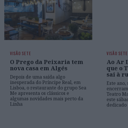
VISÃO SETE
VISÃO SETE
O Prego da Peixaria tem
Ao Ar L
nova casa em Algés
que o 
sai à r
Depois de uma saída algo
inesperada do Príncipe Real, em
Este ano,
Lisboa, o restaurante do grupo Sea
encerram
Me apresenta os clássicos e
Teatro Ma
algumas novidades mais perto da
este sába
Linha
dedicado 