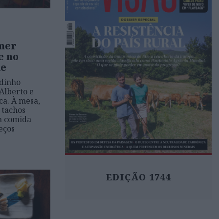
omer
e no
de
dinho
Alberto e
ca. À mesa,
s tachos
m comida
eços
EDIÇÃO 1744