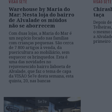
VISÃO SETE
VISÃO SETE
Warehouse by Maria do
Chiras
Mar: Nesta loja do bairro
taça
de Alvalade os miúdos
Depois de
não se aborrecem
Telheiras
o mesmo 
Com duas lojas, a Maria do Mar é
a Alvalad
um negócio focado nas famílias
primeiro 
com crianças pequenas. São cerca
de 7 800 artigos à venda, da
puericultura ao mobiliário, sem
esquecer os brinquedos. Esta é
uma das novidades no
rejuvenescido bairro lisboeta de
Alvalade, que faz o tema de capa
da VISÃO Se7e desta semana, esta
quinta, 20, nas bancas
Se7e