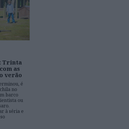
 Trinta
 com as
o verão
terminou, é
chila no
um barco
cientista ou
saro.
ar à séria e
sso