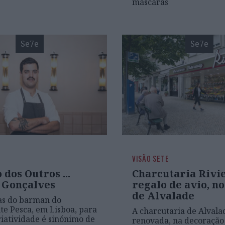
máscaras
Se7e
Se7e
VISÃO SETE
 dos Outros ...
Charcutaria Rivi
 Gonçalves
regalo de avio, n
de Alvalade
as do barman do
te Pesca, em Lisboa, para
A charcutaria de Alvala
iatividade é sinónimo de
renovada, na decoração