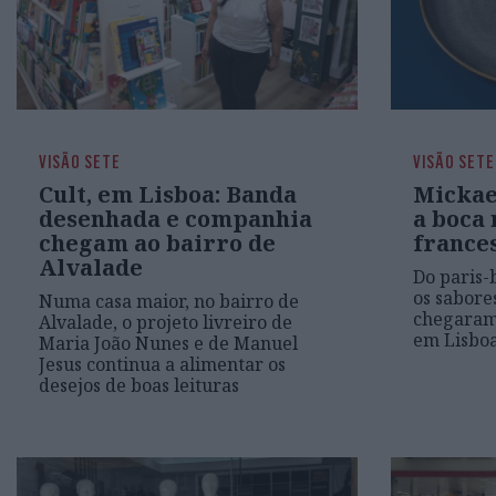
VISÃO SETE
VISÃO SETE
Cult, em Lisboa: Banda
Mickae
desenhada e companhia
a boca 
chegam ao bairro de
france
Alvalade
Do paris-
os sabore
Numa casa maior, no bairro de
chegaram 
Alvalade, o projeto livreiro de
em Lisbo
Maria João Nunes e de Manuel
Jesus continua a alimentar os
desejos de boas leituras