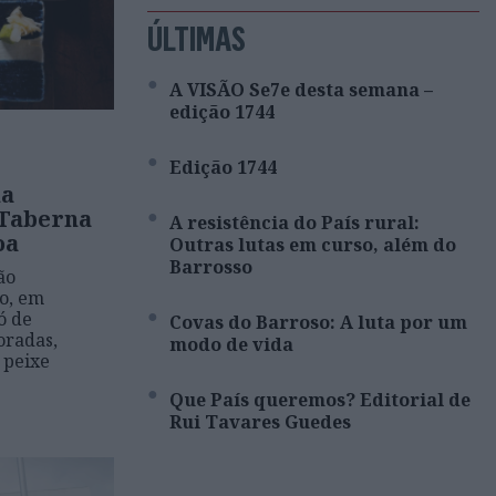
ÚLTIMAS
A VISÃO Se7e desta semana –
edição 1744
Edição 1744
na
 Taberna
A resistência do País rural:
oa
Outras lutas em curso, além do
Barrosso
ão
o, em
ó de
Covas do Barroso: A luta por um
oradas,
modo de vida
 peixe
Que País queremos? Editorial de
Rui Tavares Guedes