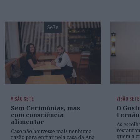
Se7e
VISÃO SETE
VISÃO SETE
Sem Cerimónias, mas
O Gosto
com consciência
Fernão
alimentar
As escolh
restauran
Caso não houvesse mais nenhuma
quem a cr
razão para entrar pela casa da Ana