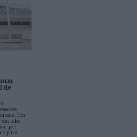
 num
l de
em
esso de
ontada. Dos
m em take
iar que
ico para