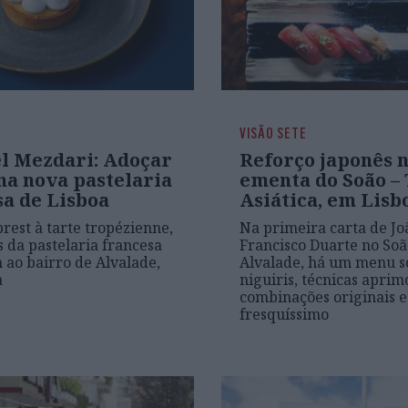
VISÃO SETE
l Mezdari: Adoçar
Reforço japonês 
na nova pastelaria
ementa do Soão –
sa de Lisboa
Asiática, em Lisb
brest à tarte tropézienne,
Na primeira carta de Jo
s da pastelaria francesa
Francisco Duarte no Soã
ao bairro de Alvalade,
Alvalade, há um menu s
a
niguiris, técnicas aprim
combinações originais e
fresquíssimo