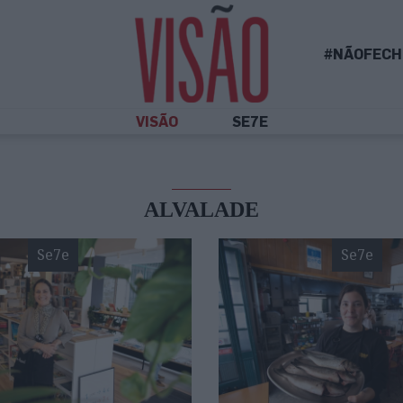
#NÃOFECH
VISÃO
SE7E
ALVALADE
Se7e
Se7e