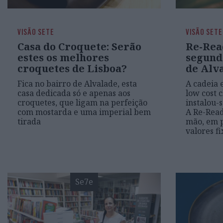
VISÃO SETE
VISÃO SETE
Casa do Croquete: Serão
Re-Rea
estes os melhores
segund
croquetes de Lisboa?
de Alv
Fica no bairro de Alvalade, esta
A cadeia 
casa dedicada só e apenas aos
low cost 
croquetes, que ligam na perfeição
instalou-
com mostarda e uma imperial bem
A Re-Read
tirada
mão, em p
valores fi
Se7e