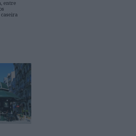
a, entre
os
 caseira