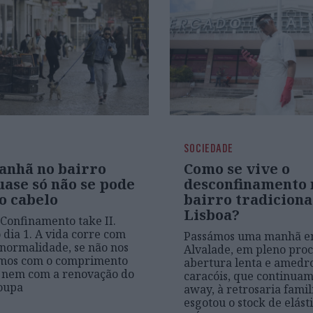
SOCIEDADE
nhã no bairro
Como se vive o
uase só não se pode
desconfinamento
o cabelo
bairro tradiciona
Lisboa?
 Confinamento take II.
dia 1. A vida corre com
Passámos uma manhã 
normalidade, se não nos
Alvalade, em pleno proc
mos com o comprimento
abertura lenta e amedr
o nem com a renovação do
caracóis, que continua
oupa
away, à retrosaria famil
esgotou o stock de elást