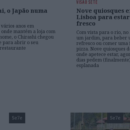
VISÃO SETE
hi, o Japão numa
Nove quiosques 
Lisboa para estar
fresco
 vários anos em
, onde mantém a loja com
Com vista para o rio, no
nome, o Chirashi chegou
um jardim, para beber
e para abrir o seu
refresco ou comer uma f
restaurante
pizza. Nove quiosques d
onde apetece estar, ago
dias pedem (finalmente
esplanada
Se7e
Se7e