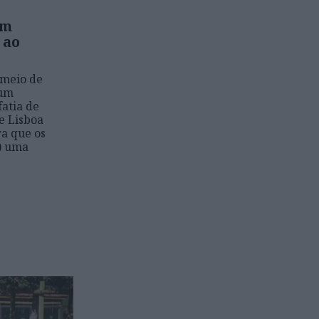
em
 ao
 meio de
 um
atia de
e Lisboa
ra que os
) uma