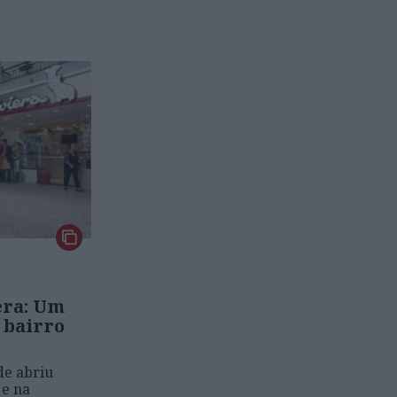
era: Um
o bairro
de abriu
 e na