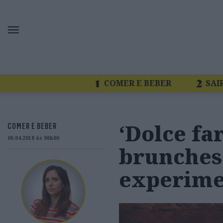
COMER E BEBER
SAI
‘Dolce fa
COMER E BEBER
06.04.2018 às 06h00
brunches
experime