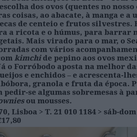
escolha dos ovos (quentes no nosso 
ras coisas, ao abacate, à manga e a
cas de centeio e frutos silvestres.
ra a ricota e o húmus, para barrar 
etais. Mais virado para o mar, o Se
 torradas com vários acompanhamen
 com
kimchi
de pepino aos ovos mex
Já o Forróbodo aposta na melhor da
ueijos e enchidos
–
e acrescenta-lhe
abóbora, granola e fruta da época. 
 pedir-se algumas sobremesas à pa
ownies
ou mousses.
70
, Lisboa
> T. 21 010 1184
>
sáb-dom 
€17,80