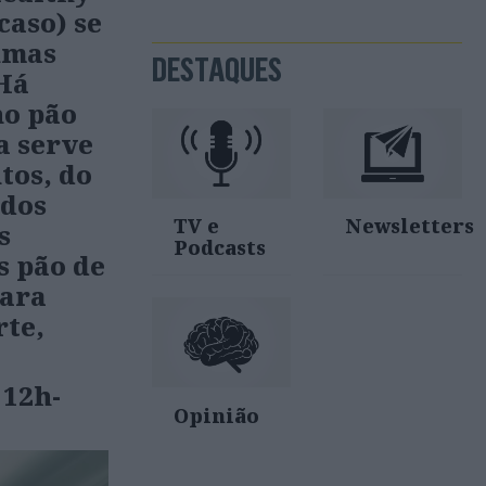
caso) se
 umas
DESTAQUES
 Há
no pão
a serve
tos, do
idos
TV e
Newsletters
s
Podcasts
s pão de
Para
rte,
12h-
Opinião