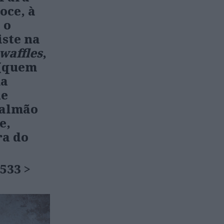
oce, à
 o
iste na
waffles
,
 (quem
ma
de
salmão
e,
ra do
 533
>