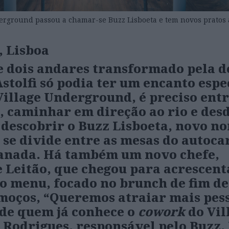
erground passou a chamar-se Buzz Lisboeta e tem novos pratos 
, Lisboa
 dois andares transformado pela d
Astolfi só podia ter um encanto espe
Village Underground, é preciso ent
, caminhar em direção ao rio e des
descobrir o Buzz Lisboeta, novo n
 se divide entre as mesas do autoca
anada. Há também um novo chefe,
 Leitão, que chegou para acrescent
o menu, focado no brunch de fim de
moços, “Queremos atraiar mais pes
 de quem já conhece o
cowork
do Vil
Rodrigues, responsável pelo Buzz.