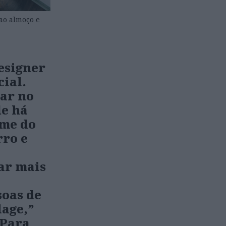
ao almoço e
esigner
cial.
rar no
de há
ome do
rro e
ar mais
soas de
lage,”
 Para