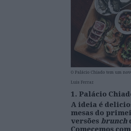
O Palácio Chiado tem um novo
Luis Ferraz
1. Palácio Chiad
A ideia é delic
mesas do primei
versões
brunch
Comecemos com a