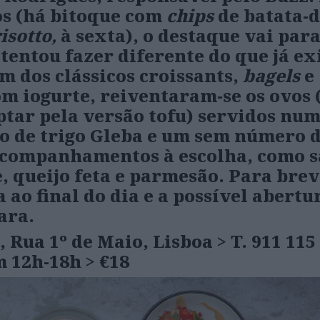
s (há bitoque com
chips
de batata-d
isotto,
à sexta), o destaque vai para
tentou fazer diferente do que já ex
m dos clássicos croissants,
bagels
e
om iogurte, reiventaram-se os ovos
optar pela versão tofu) servidos nu
o de trigo Gleba e um sem número 
 acompanhamentos à escolha, como 
, queijo feta e parmesão. Para brev
 ao final do dia e a possível abertu
ara.
, Rua 1º de Maio, Lisboa
> T.
911 115
m 12h-18h
>
€18