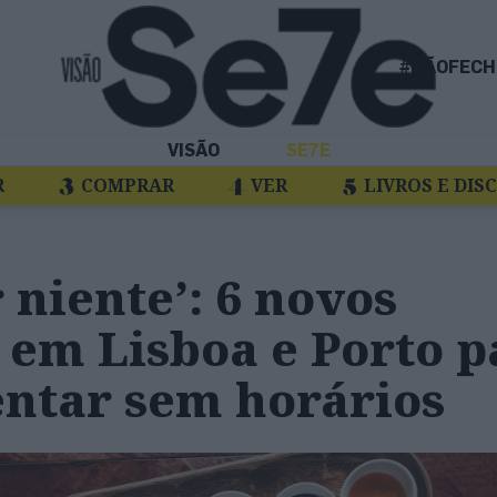
#NÃOFECH
VISÃO
SE7E
R
COMPRAR
VER
LIVROS E DIS
r niente’: 6 novos
 em Lisboa e Porto p
ntar sem horários