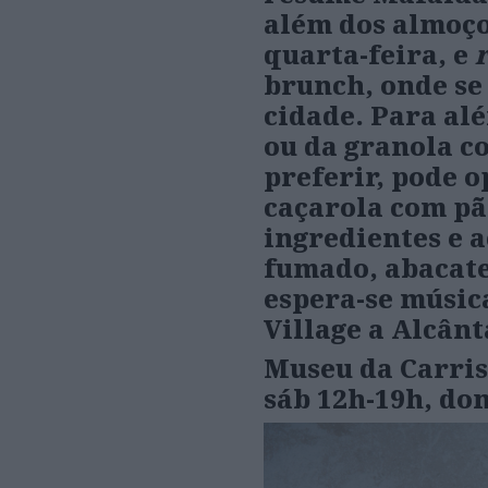
além dos almoço
quarta-feira, e
r
brunch, onde se 
cidade. Para alé
ou da granola c
preferir, pode 
caçarola com pã
ingredientes e
fumado, abacate
espera-se música
Village a Alcânt
Museu da Carris
sáb 12h-19h, do