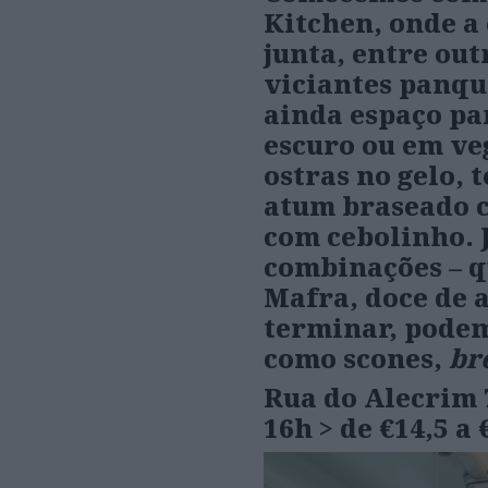
Kitchen, onde a 
junta, entre out
viciantes panque
ainda espaço pa
escuro ou em veg
ostras no gelo,
atum braseado
com cebolinho. 
combinações
–
q
Mafra, doce de 
terminar, podem
como scones,
br
Rua do Alecrim 
16h > de €14,5 a 