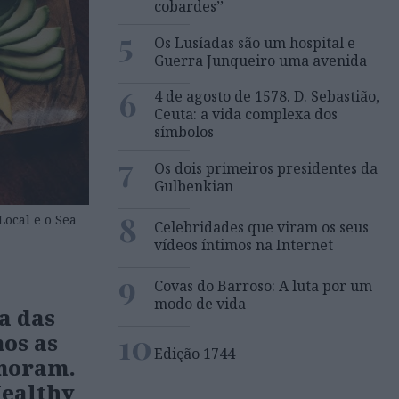
cobardes’’
5
Os Lusíadas são um hospital e
Guerra Junqueiro uma avenida
6
4 de agosto de 1578. D. Sebastião,
Ceuta: a vida complexa dos
símbolos
7
Os dois primeiros presidentes da
Gulbenkian
8
ocal e o Sea
Celebridades que viram os seus
vídeos íntimos na Internet
9
Covas do Barroso: A luta por um
modo de vida
a das
10
os as
Edição 1744
 moram.
Healthy