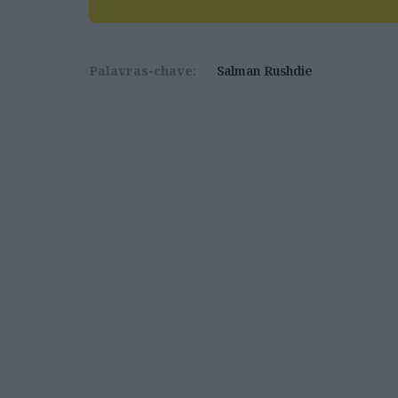
Palavras-chave:
Salman Rushdie
Curioso, sempre
Salman Rushdie na nova ala dese