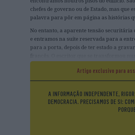
encontramos noutros pisos do edifício. São
chefes de governo ou de Estado, mas que 
palavra para pôr em página as histórias 
No entanto, a aparente tensão securitári
e entramos na suíte reservada para a entre
para a porta, depois de ter estado a grav
francês. O escritor que se transformou n
que lhe foi decretada pelo aiatola Khomeini
Artigo exclusivo para as
completo no rosto por causa da pala negra
ataque à facada que sofreu, nos arredores
A INFORMAÇÃO INDEPENDENTE, RIGOR
DEMOCRACIA. PRECISAMOS DE SI: COM
PORQUE