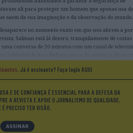
 profissionais habituados a garantir a segurança de
estavam ali para proteger um homem que apenas usa d
que saem da sua imaginação e da observação do mundo.
a desaparece no momento exato em que nos abrem a por
vista: Salman está lá dentro, tranquilamente de costas
ar uma conversa de 20 minutos com um canal de televis
uma celebridade mundial por causa da sentença de mort
, em 1989, vira-se e abre o sorriso – que só não é
sinantes.
Já é assinante?
Faça login AQUI
 com que, nos óculos, esconde o olho que perdeu no
 de Nova Iorque, há quatro anos.
OSA E DE CONFIANÇA É ESSENCIAL PARA A DEFESA DA
PRE A REVISTA E APOIE O JORNALISMO DE QUALIDADE.
 É PRECISO TER VISÃO.
ASSINAR