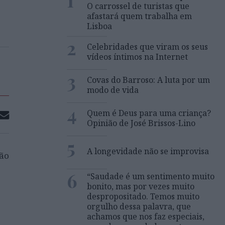
1
O carrossel de turistas que
afastará quem trabalha em
Lisboa
2
Celebridades que viram os seus
vídeos íntimos na Internet
3
Covas do Barroso: A luta por um
modo de vida
4
Quem é Deus para uma criança?
Opinião de José Brissos-Lino
5
A longevidade não se improvisa
ção
6
“Saudade é um sentimento muito
bonito, mas por vezes muito
despropositado. Temos muito
orgulho dessa palavra, que
achamos que nos faz especiais,