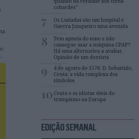
quando na verdade nos torna
cobardes’’
a
7
Os Lusíadas são um hospital e
Guerra Junqueiro uma avenida
ta
8
Tem apneia do sono e não
consegue usar a máquina CPAP?
ão
Há uma alternativa a avaliar.
e
Opinião de um dentista
9
4 de agosto de 1578. D. Sebastião,
Ceuta: a vida complexa dos
símbolos
10
Ceuta e os idiotas úteis do
trumpismo na Europa
EDIÇÃO SEMANAL