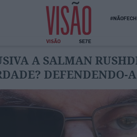
#NÃOFECH
VISÃO
SE7E
SIVA A SALMAN RUSHDI
RDADE? DEFENDENDO-A