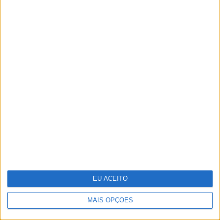
Oficinas de verão onde a
criatividade não tira férias
EU ACEITO
MAIS OPÇÕES