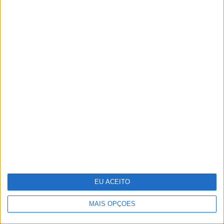
Na CARAS desta semana - Edição
especial viagens: Os melhores
destinos para umas férias de sonho
em hotéis e "resorts" de Portugal
EU ACEITO
MAIS OPÇÕES