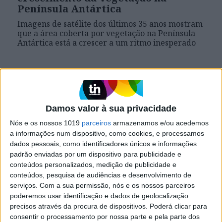
Península Antártica
Imagens de satélite dos últimos 35 anos mostram
que a área coberta por vegetação na Península
Antártica está a crescer a um ritmo inesperado
Exame Informática
Damos valor à sua privacidade
Nós e os nossos 1019
parceiros
armazenamos e/ou acedemos
a informações num dispositivo, como cookies, e processamos
dados pessoais, como identificadores únicos e informações
padrão enviadas por um dispositivo para publicidade e
conteúdos personalizados, medição de publicidade e
conteúdos, pesquisa de audiências e desenvolvimento de
serviços.
Com a sua permissão, nós e os nossos parceiros
EXAME INFORMÁTICA
poderemos usar identificação e dados de geolocalização
Patologia digital: novo modelo
precisos através da procura de dispositivos. Poderá clicar para
baseado em IA pode transformar
consentir o processamento por nossa parte e pela parte dos