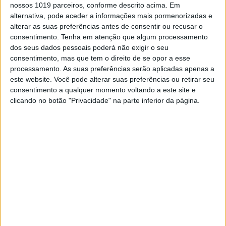
diagnóstico do cancro
nossos 1019 parceiros, conforme descrito acima. Em
O Prov-GigaPath foi desenvolvido num esforço
alternativa, pode aceder a informações mais pormenorizadas e
conjunto entre investigadores da Universidade
alterar as suas preferências antes de consentir ou recusar o
de Washington, Microsoft e a rede de serviços de
consentimento.
Tenha em atenção que algum processamento
saúde Providence. Ainda há muito trabalho pela
dos seus dados pessoais poderá não exigir o seu
frente, mas o resultado dos primeiros testes é
consentimento, mas que tem o direito de se opor a esse
promissor e o modelo mostra um elevado nível
processamento. As suas preferências serão aplicadas apenas a
de desempenho
este website. Você pode alterar suas preferências ou retirar seu
consentimento a qualquer momento voltando a este site e
clicando no botão "Privacidade" na parte inferior da página.
Exame Informática
EXAME INFORMÁTICA