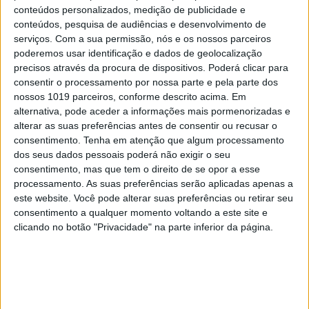
descobrirem que, afinal, a liberdade não é um
conteúdos personalizados, medição de publicidade e
substantivo individual, mas só é plena quando se
conteúdos, pesquisa de audiências e desenvolvimento de
serviços.
Com a sua permissão, nós e os nossos parceiros
escreve no coletivo.
poderemos usar identificação e dados de geolocalização
precisos através da procura de dispositivos. Poderá clicar para
consentir o processamento por nossa parte e pela parte dos
MAIS ARTIGOS DESTE AUTOR
nossos 1019 parceiros, conforme descrito acima. Em
alternativa, pode aceder a informações mais pormenorizadas e
+
O que nos falta é “espanto político”
alterar as suas preferências antes de consentir ou recusar o
consentimento.
Tenha em atenção que algum processamento
+
A geração do fim da privacidade
dos seus dados pessoais poderá não exigir o seu
consentimento, mas que tem o direito de se opor a esse
+
“Vendemos personalidade, não vendemos
processamento. As suas preferências serão aplicadas apenas a
pornografia”
este website. Você pode alterar suas preferências ou retirar seu
consentimento a qualquer momento voltando a este site e
clicando no botão "Privacidade" na parte inferior da página.
Palavras-chave:
25 de Abril
Crónica
Democracia
Igualdade
Liberdade
libertários
luta
manifestação
Revolução
Tudo é Política