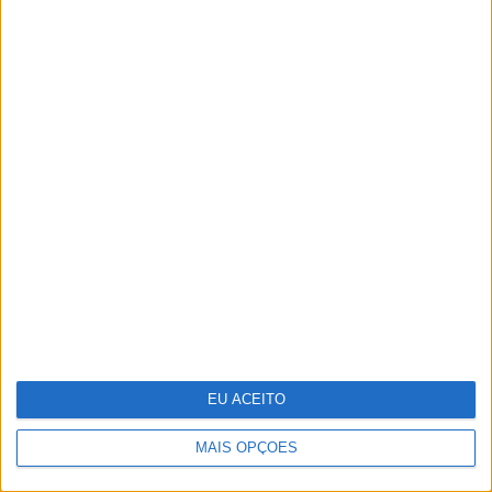
Segway apresenta série de
trotinetes elétricas Ninebot E3
EU ACEITO
MAIS OPÇÕES
Em noite de glamour, saiba quem
foram os casais que marcaram