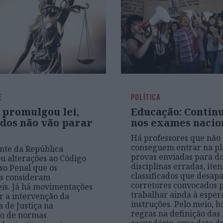
E
POLÍTICA
 promulgou lei,
Educação: Continu
dos não vão parar
nos exames nacio
Há professores que não
conseguem entrar na pl
nte da República
provas enviadas para d
 alterações ao Código
disciplinas erradas, iten
so Penal que os
classificados que desap
s consideram
corretores convocados 
eis. Já há movimentações
trabalhar ainda à esper
r a intervenção da
instruções. Pelo meio, h
 de Justiça na
regras na definição das
ão de normas