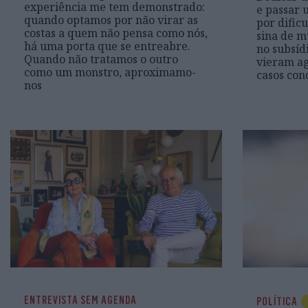
experiência me tem demonstrado:
e passar
quando optamos por não virar as
por dific
costas a quem não pensa como nós,
sina de mu
há uma porta que se entreabre.
no subsíd
Quando não tratamos o outro
vieram ag
como um monstro, aproximamo-
casos con
nos
ENTREVISTA SEM AGENDA
POLÍTICA