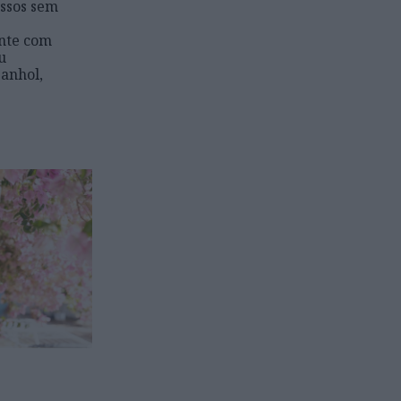
assos sem
nte com
u
anhol,