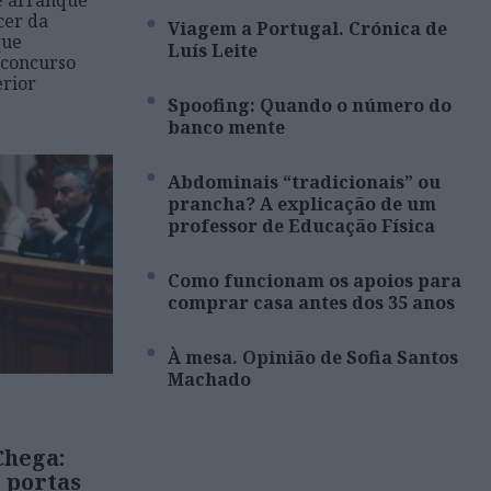
e arranque
cer da
Viagem a Portugal. Crónica de
que
Luís Leite
 concurso
erior
Spoofing: Quando o número do
banco mente
Abdominais “tradicionais” ou
prancha? A explicação de um
professor de Educação Física
Como funcionam os apoios para
comprar casa antes dos 35 anos
À mesa. Opinião de Sofia Santos
Machado
Chega:
 portas