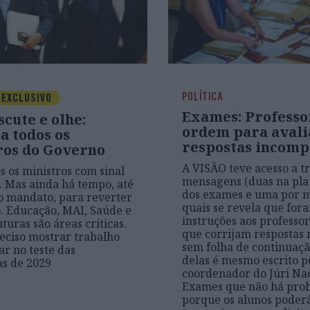
POLÍTICA
EXCLUSIVO
Exames: Professo
scute e olhe:
ordem para avali
a todos os
respostas incomp
ros do Governo
A VISÃO teve acesso a t
s os ministros com sinal
mensagens (duas na pl
 Mas ainda há tempo, até
dos exames e uma por m
do mandato, para reverter
quais se revela que for
o. Educação, MAI, Saúde e
instruções aos professo
turas são áreas críticas.
que corrijam respostas
reciso mostrar trabalho
sem folha de continuaç
ar no teste das
delas é mesmo escrito 
as de 2029
coordenador do Júri Na
Exames que não há pro
porque os alunos poder