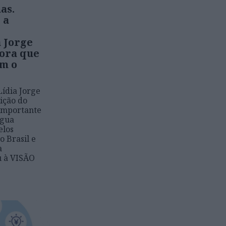
as.
 a
a Jorge
gora que
om o
Lídia Jorge
dição do
importante
ngua
elos
o Brasil e
a
u à VISÃO