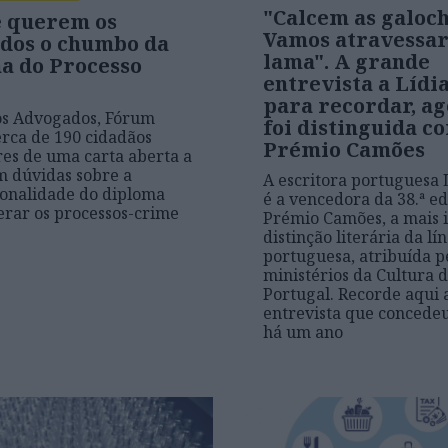
"Calcem as galoch
 querem os
Vamos atravessar
dos o chumbo da
lama". A grande
a do Processo
entrevista a Lídi
para recordar, a
s Advogados, Fórum
foi distinguida c
erca de 190 cidadãos
Prémio Camões
res de uma carta aberta a
 dúvidas sobre a
A escritora portuguesa 
ionalidade do diploma
é a vencedora da 38.ª e
erar os processos-crime
Prémio Camões, a mais 
distinção literária da lí
portuguesa, atribuída p
ministérios da Cultura d
Portugal. Recorde aqui 
entrevista que concede
há um ano