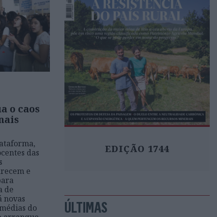
a o caos
nais
ataforma,
EDIÇÃO 1744
ocentes das
s
arecem e
para
a de
á novas
ÚLTIMAS
 médias do