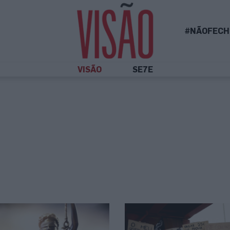
#NÃOFECH
VISÃO
SE7E