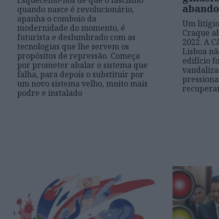
Esquecemo-nos de que o fascismo
abando
quando nasce é revolucionário,
apanha o comboio da
Um litígi
modernidade do momento, é
Craque a
futurista e deslumbrado com as
2022. A C
tecnologias que lhe servem os
Lisboa nã
propósitos de repressão. Começa
edifício f
por prometer abalar o sistema que
vandaliza
falha, para depois o substituir por
pression
um novo sistema velho, muito mais
recupera
podre e instalado