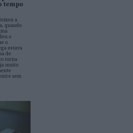
o tempo
deixou a
ta, quando
 Uma
deu o
ue o
ega estava
ma de
o torna
eja muito
mente
entre sem