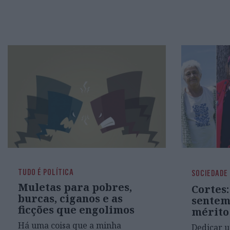
TUDO É POLÍTICA
SOCIEDADE
Muletas para pobres,
Cortes:
burcas, ciganos e as
sentem
ficções que engolimos
mérito
Há uma coisa que a minha
Dedicar u