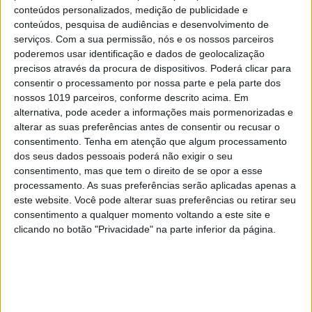
conteúdos personalizados, medição de publicidade e
conteúdos, pesquisa de audiências e desenvolvimento de
serviços.
Com a sua permissão, nós e os nossos parceiros
poderemos usar identificação e dados de geolocalização
precisos através da procura de dispositivos. Poderá clicar para
consentir o processamento por nossa parte e pela parte dos
nossos 1019 parceiros, conforme descrito acima. Em
alternativa, pode aceder a informações mais pormenorizadas e
alterar as suas preferências antes de consentir ou recusar o
EDIÇÃO 1744
consentimento.
Tenha em atenção que algum processamento
dos seus dados pessoais poderá não exigir o seu
consentimento, mas que tem o direito de se opor a esse
processamento. As suas preferências serão aplicadas apenas a
este website. Você pode alterar suas preferências ou retirar seu
consentimento a qualquer momento voltando a este site e
MAIS VISTOS
clicando no botão "Privacidade" na parte inferior da página.
1
Linha Circular do Metropolitano: O carrossel de
turistas que afastará quem trabalha em Lisboa
2
Celebridades que viram os seus vídeos íntimos na