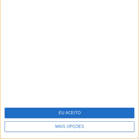
da República Checa
Cocktail tóxico encontrado em
plástico reciclado
EU ACEITO
MAIS OPÇÕES