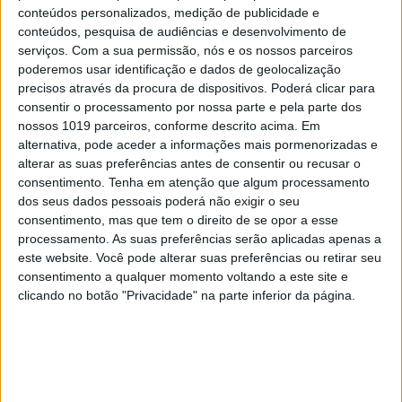
conteúdos personalizados, medição de publicidade e
por exemplo, forem difamados ou caluniados
conteúdos, pesquisa de audiências e desenvolvimento de
candidatos ou partidos, proferidas contra eles
serviços.
Com a sua permissão, nós e os nossos parceiros
acusações falsas, mentirosas, etc.? Se acontecerem,
poderemos usar identificação e dados de geolocalização
precisos através da procura de dispositivos. Poderá clicar para
como é possível que aconteça, não acontecerá
consentir o processamento por nossa parte e pela parte dos
nada… O crime ficará impune, o crime
nossos 1019 parceiros, conforme descrito acima. Em
compensará.
alternativa, pode aceder a informações mais pormenorizadas e
alterar as suas preferências antes de consentir ou recusar o
consentimento.
Tenha em atenção que algum processamento
Assim, é imperioso, e cada vez mais urgente,
dos seus dados pessoais poderá não exigir o seu
legislar nesta matéria, para assegurar o mais
consentimento, mas que tem o direito de se opor a esse
possível a lisura, a democraticidade e a própria
processamento. As suas preferências serão aplicadas apenas a
este website. Você pode alterar suas preferências ou retirar seu
decência das eleições. Urge definir regras claras,
consentimento a qualquer momento voltando a este site e
eficazes, para que as campanhas eleitorais não
clicando no botão "Privacidade" na parte inferior da página.
sejam infestadas de mentiras, insultos, golpes
baixos, não sejam
combates na lama
em que vale
tudo. Na atrás referida coluna defendi, além da
imprescindibilidade daquela nova legislação, a