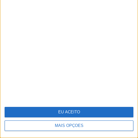
Keep the coins, I want change: um
mapa para a sustentabilidade
empresarial em 2025
EU ACEITO
MAIS OPÇÕES