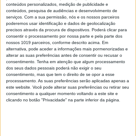
Câmara da Póvoa, o convidar, não por já ter sido,
conteúdos personalizados, medição de publicidade e
por exemplo, o diretor do Centro de Estudos
conteúdos, pesquisa de audiências e desenvolvimento de
serviços.
Com a sua permissão, nós e os nossos parceiros
Judiciários, que
deu a volta
e marcou o início de
poderemos usar identificação e dados de geolocalização
uma nova época na formação de magistrados; e/ou
precisos através da procura de dispositivos. Poderá clicar para
o secretário de Estado e ministro da Justiça, que
consentir o processamento por nossa parte e pela parte dos
nossos 1019 parceiros, conforme descrito acima. Em
defendeu uma forma mais aberta, inteligente,
alternativa, pode aceder a informações mais pormenorizadas e
“humanista” – e, assim, mais “justa” -, de a encarar
alterar as suas preferências antes de consentir ou recusar o
nos seus múltiplos aspetos e setores. Tentando
consentimento.
Tenha em atenção que algum processamento
dos seus dados pessoais poderá não exigir o seu
levar à prática o que para isso pudesse contribuir,
consentimento, mas que tem o direito de se opor a esse
o que ficou muito longe do que desejava, e não
processamento. As suas preferências serão aplicadas apenas a
frutificando “sementes” que deixou: como
este website. Você pode alterar suas preferências ou retirar seu
consentimento a qualquer momento voltando a este site e
infelizmente na Justiça por sistema tem acontecido,
clicando no botão "Privacidade" na parte inferior da página.
com as perniciosas consequências que se
conhecem (
sobre a sua ação no setor ler o artigo de
Maximiano do Vale no nosso site
).
Se não por isto, porque convidar então o