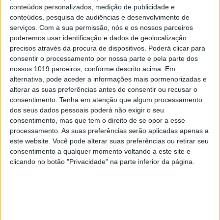
conteúdos personalizados, medição de publicidade e
conteúdos, pesquisa de audiências e desenvolvimento de
serviços.
Com a sua permissão, nós e os nossos parceiros
poderemos usar identificação e dados de geolocalização
precisos através da procura de dispositivos. Poderá clicar para
consentir o processamento por nossa parte e pela parte dos
CIÊNCIA
nossos 1019 parceiros, conforme descrito acima. Em
Já há biocomputadores feitos de células
alternativa, pode aceder a informações mais pormenorizadas e
humanas disponíveis para alugar
alterar as suas preferências antes de consentir ou recusar o
consentimento.
Tenha em atenção que algum processamento
dos seus dados pessoais poderá não exigir o seu
consentimento, mas que tem o direito de se opor a esse
Visão Saúde
processamento. As suas preferências serão aplicadas apenas a
este website. Você pode alterar suas preferências ou retirar seu
consentimento a qualquer momento voltando a este site e
clicando no botão "Privacidade" na parte inferior da página.