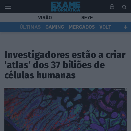
VISÃO
SE7E
ÚLTIMAS
GAMING
MERCADOS
VOLT
EI TV
TESTES
ASSINANTES
Investigadores estão a criar
‘atlas’ dos 37 biliões de
células humanas