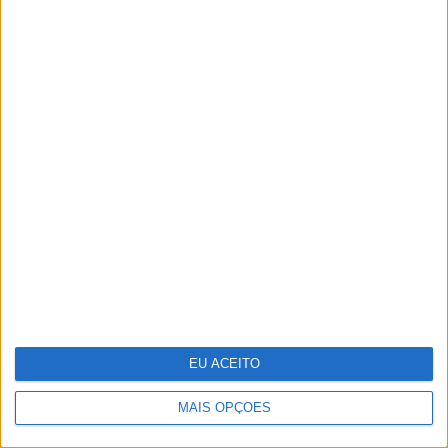
O "look" de Letizia no reencontro com a
filha em Marín
EU ACEITO
MAIS OPÇÕES