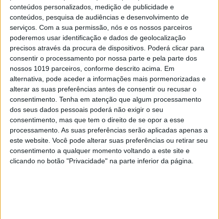
MAIS VISTOS
conteúdos personalizados, medição de publicidade e
conteúdos, pesquisa de audiências e desenvolvimento de
1
Quem é Deus para uma criança? Opinião de José
serviços.
Com a sua permissão, nós e os nossos parceiros
Brissos-Lino
poderemos usar identificação e dados de geolocalização
precisos através da procura de dispositivos. Poderá clicar para
2
Tem apneia do sono e não consegue usar a
consentir o processamento por nossa parte e pela parte dos
máquina CPAP? Há uma alternativa a avaliar.
nossos 1019 parceiros, conforme descrito acima. Em
Opinião de um dentista
alternativa, pode aceder a informações mais pormenorizadas e
alterar as suas preferências antes de consentir ou recusar o
3
consentimento.
Tenha em atenção que algum processamento
A longevidade não se improvisa
dos seus dados pessoais poderá não exigir o seu
consentimento, mas que tem o direito de se opor a esse
4
“Saudade é um sentimento muito bonito, mas por
processamento. As suas preferências serão aplicadas apenas a
vezes muito despropositado. Temos muito
este website. Você pode alterar suas preferências ou retirar seu
orgulho dessa palavra, que achamos que nos faz
consentimento a qualquer momento voltando a este site e
especiais, quando na verdade nos torna
clicando no botão "Privacidade" na parte inferior da página.
cobardes’’
5
Os Lusíadas são um hospital e Guerra Junqueiro
uma avenida
6
4 de agosto de 1578. D. Sebastião, Ceuta: a vida