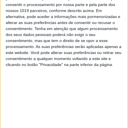
consentir o processamento por nossa parte e pela parte dos
nossos 1019 parceiros, conforme descrito acima. Em
alternativa, pode aceder a informações mais pormenorizadas e
alterar as suas preferências antes de consentir ou recusar o
consentimento.
Tenha em atenção que algum processamento
dos seus dados pessoais poderá não exigir o seu
consentimento, mas que tem o direito de se opor a esse
processamento. As suas preferências serão aplicadas apenas a
este website. Você pode alterar suas preferências ou retirar seu
EXAME INFORMÁTICA
consentimento a qualquer momento voltando a este site e
Exame Informática TV nº 817: Seixal
clicando no botão "Privacidade" na parte inferior da página.
Criativo, visita à fábrica da Audi e
teste ao carregador do Lidl
Neste episódio do Exame Informática TV damos a
conhecer o projeto de educação digital do Seixal,
analisamos o mais recente portátil de videojogos
da HP, visitamos a fábrica de veículos elétricos da
Audi e terminamos com um teste ao carregador
para carros elétricos do Lidl que surpreende
pela relação qualidade/preço