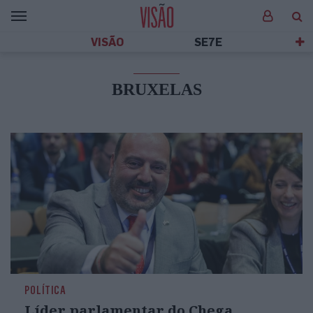
VISÃO
SE7E
BRUXELAS
POLÍTICA
Líder parlamentar do Chega