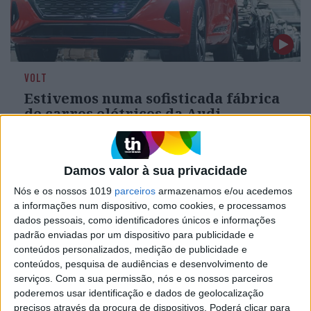
VOLT
Estivemos numa sofisticada fábrica
de carros elétricos da Audi
Fomos até Bruxelas, na Bélgica, conhecer uma
das mais sofisticadas e sustentáveis fábricas de
automóveis do mundo. A história destas
Damos valor à sua privacidade
instalações começa no pós-Guerra e agora só se
fabricam veículos 100% elétricos, uma produção
Nós e os nossos 1019
parceiros
armazenamos e/ou acedemos
que já atingiu a neutralidade carbónica. Quase
a informações num dispositivo, como cookies, e processamos
toda a fábrica é coberta por painéis solares, mas
dados pessoais, como identificadores únicos e informações
há outras medidas em curso para ajudar na
padrão enviadas por um dispositivo para publicidade e
eficiência energética
conteúdos personalizados, medição de publicidade e
conteúdos, pesquisa de audiências e desenvolvimento de
serviços.
Com a sua permissão, nós e os nossos parceiros
poderemos usar identificação e dados de geolocalização
Exame Informática
precisos através da procura de dispositivos. Poderá clicar para