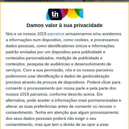
ECONOMIA
Damos valor à sua privacidade
11 nuvens no horizonte da economia
Nós e os nossos 1019
parceiros
armazenamos e/ou acedemos
O mundo está em desaceleração, incluindo os
a informações num dispositivo, como cookies, e processamos
nossos maiores parceiros comerciais. Juntando os
problemas nacionais, o cenário não é
dados pessoais, como identificadores únicos e informações
necessariamente negro, mas é incerto
padrão enviadas por um dispositivo para publicidade e
conteúdos personalizados, medição de publicidade e
conteúdos, pesquisa de audiências e desenvolvimento de
serviços.
Com a sua permissão, nós e os nossos parceiros
Se7e
poderemos usar identificação e dados de geolocalização
precisos através da procura de dispositivos. Poderá clicar para
consentir o processamento por nossa parte e pela parte dos
nossos 1019 parceiros, conforme descrito acima. Em
alternativa, pode aceder a informações mais pormenorizadas e
alterar as suas preferências antes de consentir ou recusar o
consentimento.
Tenha em atenção que algum processamento
dos seus dados pessoais poderá não exigir o seu
consentimento, mas que tem o direito de se opor a esse