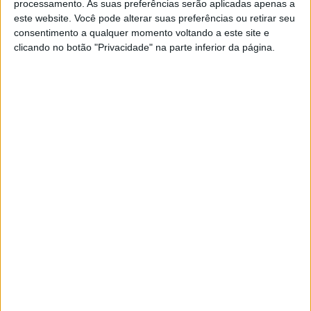
processamento. As suas preferências serão aplicadas apenas a
VISÃO SETE
este website. Você pode alterar suas preferências ou retirar seu
De copo na mão: Há duas festas do
consentimento a qualquer momento voltando a este site e
vinho no Porto, a não perder
clicando no botão "Privacidade" na parte inferior da página.
No Porto, o mês de fevereiro não termina sem a
Essência do Vinho e o Simplesmente Vinho. Dois
festivais distintos com o mesmo protagonista,
para brindar a partir desta quinta, 21, e até
domingo, 24
Exame