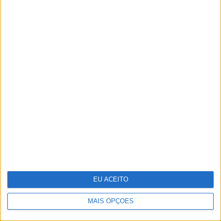
decorado em português
A Sagração da Primavera - Quando
a morte é também fonte de vida
EU ACEITO
MAIS OPÇÕES