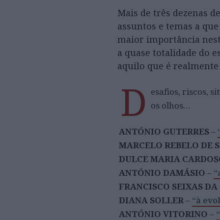
Mais de três dezenas d
assuntos e temas a que
maior importância nest
a quase totalidade do e
aquilo que é realmente
D
esafios, riscos,
os olhos…
ANTÓNIO GUTERRES
–
MARCELO REBELO DE 
DULCE MARIA CARDOS
ANTÓNIO DAMÁSIO
–
“
FRANCISCO SEIXAS DA
DIANA SOLLER
–
“à evo
ANTÓNIO VITORINO
–