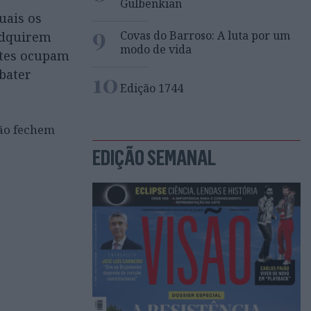
Gulbenkian
uais os
9
Covas do Barroso: A luta por um
adquirem
modo de vida
ntes ocupam
10
bater
Edição 1744
Não fechem
EDIÇÃO SEMANAL