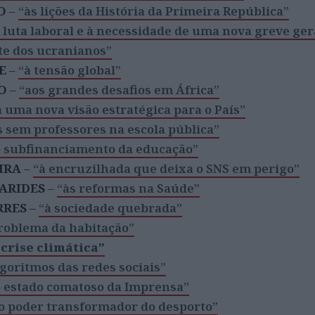
O
–
“às lições da História da Primeira República”
 luta laboral e à necessidade de uma nova greve ger
te dos ucranianos”
E
–
“à tensão global”
O
–
“aos grandes desafios em África”
a uma nova visão estratégica para o País”
s sem professores na escola pública”
o subfinanciamento da educação”
IRA
–
“à encruzilhada que deixa o SNS em perigo”
ARIDES
–
“às reformas na Saúde”
RRES
–
“à sociedade quebrada”
roblema da habitação”
 crise climática”
lgoritmos das redes sociais”
 estado comatoso da Imprensa”
o poder transformador do desporto”