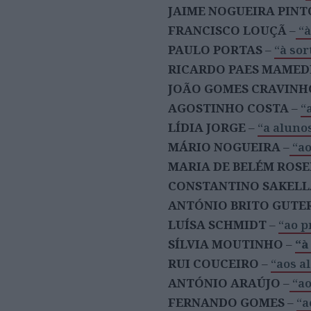
JAIME NOGUEIRA PINT
FRANCISCO LOUÇÃ
–
“à
PAULO PORTAS
–
“à sor
RICARDO PAES MAMED
JOÃO GOMES CRAVINH
AGOSTINHO COSTA
–
“
LÍDIA JORGE
–
“a aluno
MÁRIO NOGUEIRA
–
“a
MARIA DE BELÉM ROSE
CONSTANTINO SAKELL
ANTÓNIO BRITO GUTE
LUÍSA SCHMIDT
–
“ao p
SÍLVIA MOUTINHO
–
“à
RUI COUCEIRO
–
“aos a
ANTÓNIO ARAÚJO
–
“ao
FERNANDO GOMES
–
“a