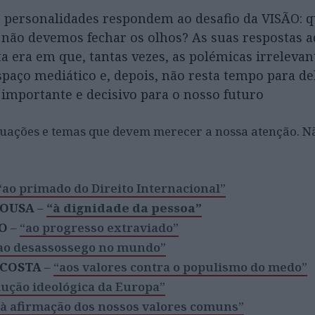
e personalidades respondem ao desafio da VISÃO: q
 não devemos fechar os olhos? As suas respostas 
a era em que, tantas vezes, as polémicas irreleva
spaço mediático e, depois, não resta tempo para de
 importante e decisivo para o nosso futuro
 situações e temas que devem merecer a nossa atenção. 
“ao primado do Direito Internacional”
SOUSA
–
“à dignidade da pessoa”
O
–
“ao progresso extraviado”
ao desassossego no mundo”
 COSTA
–
“aos valores contra o populismo do medo”
lução ideológica da Europa”
“à afirmação dos nossos valores comuns”