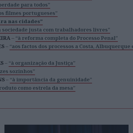
iberdade para todos”
os filmes portugueses”
ra nas cidades”
 sociedade justa com trabalhadores livres”
EIRA
–
“à reforma completa do Processo Penal”
ES
–
“aos factos dos processos a Costa, Albuquerque 
ES
–
“à organização da Justiça”
zes sozinhos”
NS
–
“à importância da genuinidade”
roduto como estrela da mesa”