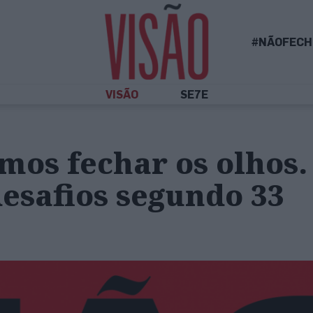
#NÃOFECH
VISÃO
SE7E
os fechar os olhos.
desafios segundo 33