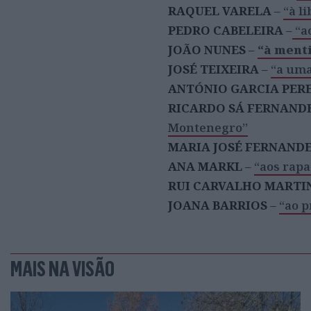
RAQUEL VARELA
–
“à l
PEDRO CABELEIRA
–
“a
JOÃO NUNES
–
“à menti
JOSÉ TEIXEIRA
–
“a uma
ANTÓNIO GARCIA PER
RICARDO SÁ FERNAND
Montenegro’’
MARIA JOSÉ FERNAND
ANA MARKL
–
“aos rapa
RUI CARVALHO MARTI
JOANA BARRIOS
–
“ao p
MAIS NA VISÃO